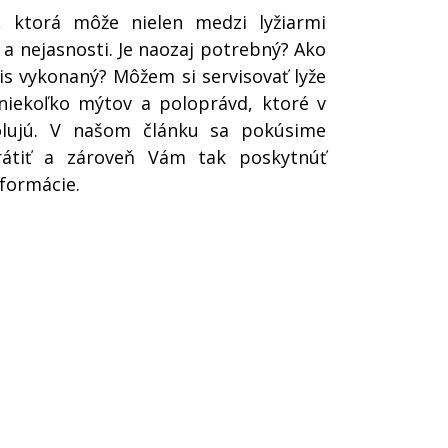
u, ktorá môže nielen medzi lyžiarmi
 a nejasnosti. Je naozaj potrebný? Ako
is vykonaný? Môžem si servisovať lyže
niekoľko mýtov a poloprávd, ktoré v
olujú. V našom článku sa pokúsime
rátiť a zároveň Vám tak poskytnúť
nformácie.