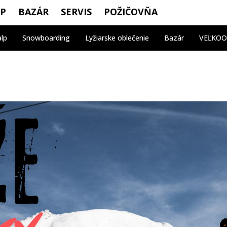
OP
BAZÁR
SERVIS
POŽIČOVŇA
alp
Snowboarding
Lyžiarske oblečenie
Bazár
VEĽKO