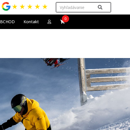
★
★
★
★
★
0
OBCHOD
Kontakt