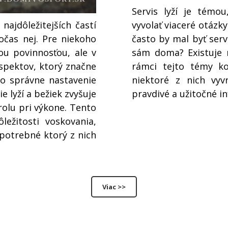
Servis lyží je témo
 najdôležitejších častí
vyvolať viaceré otázky
očas nej. Pre niekoho
často by mal byť serv
ou povinnosťou, ale v
sám doma? Existuje 
aspektov, ktorý značne
rámci tejto témy k
ko správne nastavenie
niektoré z nich vyv
e lyží a bežiek zvyšuje
pravdivé a užitočné i
trolu pri výkone. Tento
ežitosti voskovania,
 potrebné ktorý z nich
Viac >>