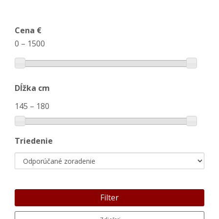
Cena €
0
–
1500
Dĺžka cm
145
–
180
Triedenie
Filter