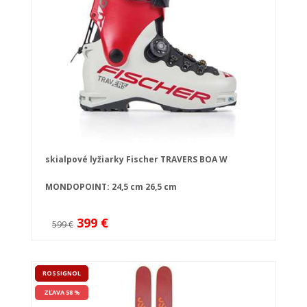
skialpové lyžiarky Fischer TRAVERS BOA W
MONDOPOINT:
24,5 cm
26,5 cm
399 €
599 €
ROSSIGNOL
ZĽAVA 58 %