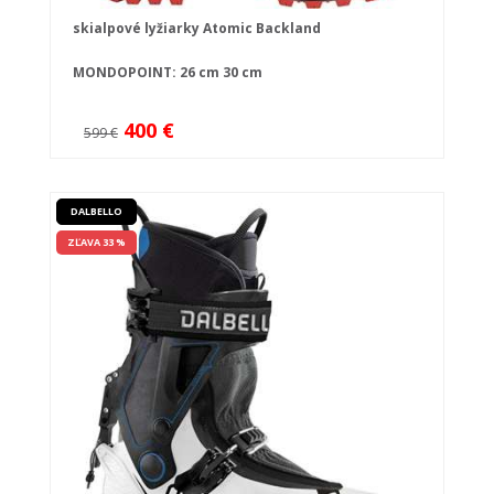
skialpové lyžiarky Atomic Backland
MONDOPOINT:
26 cm
30 cm
400 €
599 €
DALBELLO
ZĽAVA 33 %