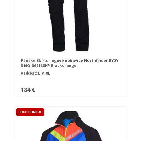
Pánske Ski-turingové nohavice Northfinder RYSY
3 NO-36613SKP Blackorange
Veľkosť:
L
M
XL
184 €
NORTHFINDER