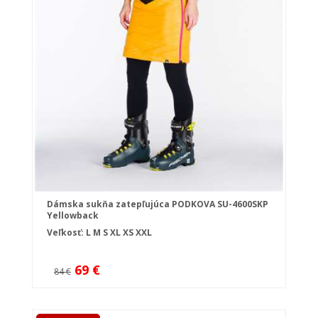
Dámska sukňa zatepľujúca PODKOVA SU-4600SKP
Yellowback
Veľkosť:
L
M
S
XL
XS
XXL
69 €
84 €