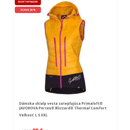
NORTHFINDER
ZĽAVA 28 %
Dámska skialp vesta zatepľujúca Primaloft®
JAVOROVA Pertex® Blizzard® Thermal Comfort
Veľkosť:
L
S
XXL