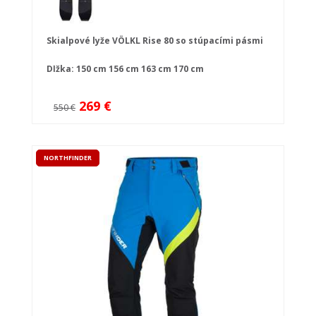
Skialpové lyže VÖLKL Rise 80 so stúpacími pásmi
Dĺžka:
150 cm
156 cm
163 cm
170 cm
269 €
550 €
NORTHFINDER