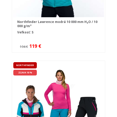
Northfinder Lawrence modrá 10 000 mm H₂O / 10
000 g/m²
Veľkosť: S
119 €
194 €
NORTHFINDER
ZĽAVA 10 %