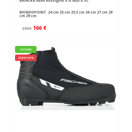
Bežecká obuv Rossignol X-8 SKATE XC
MONDOPOINT:
24 cm
25 cm
25,5 cm
26 cm
27 cm
28
cm
29 cm
166 €
270 €
FISCHER
ZĽAVA 24 %