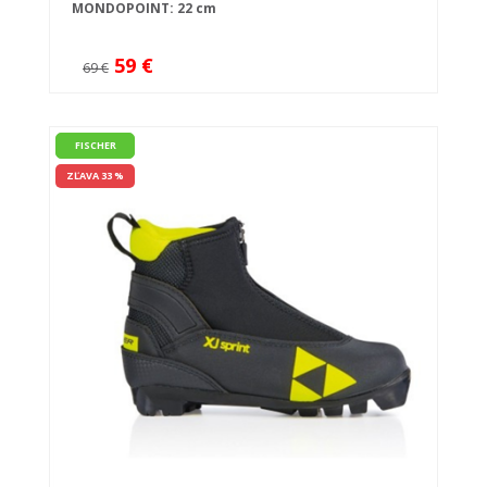
MONDOPOINT: 22 cm
59 €
69 €
FISCHER
ZĽAVA 33 %