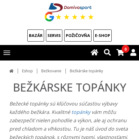
★
★
★
★
★
BAZÁR
SERVIS
POŽIČOVŇA
E-SHOP
0
Toggle
navigation
Eshop
Bežkovanie
Bežkárske topánky
BEŽKÁRSKE TOPÁNKY
Bežecké topánky sú kľúčovou súčasťou výbavy
každého bežkára. Kvalitné
topánky
vám môžu
zabezpečiť nielen pohodlie a výkon, ale aj ochranu
pred chladom a vlhkosťou. Tu je náš úvod do sveta
bežeckých topánok, s rôznymi typmi, vlastnosťami,