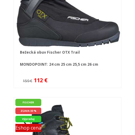
Bežecká obuv Fischer OTX Trail
MONDOPOINT:
24 cm
25 cm
25,5 cm
26 cm
112 €
159 €
FISCHER
ZĽAVA 33 %
Výpredaj
Eshop cena