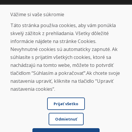
Otváracie hodiny
Vážime si vaše súkromie
ZIMNÁ SEZÓNA 2025/2026 JE
Táto stránka používa cookies, aby vám ponúkla
UKONČENÁ. ĎAKUJEME VÁM ZA
skvelý zážitok z prehliadania. Všetky dôležité
PRIAZEŇ A TEŠÍME SA NA VÁS OPÄŤ
informácie nájdete na stránke Cookies.
OD 14. 9. 2026.
Nevyhnutné cookies sú automaticky zapnuté. Ak
súhlasíte s prijatím všetkých cookies, ktoré sa
Nájsť na Google mape
nachádzajú na tomto webe, môžete to potvrdiť
tlačidlom “Súhlasím a pokračovať“.Ak chcete svoje
nastavenia upraviť, kliknite na tlačidlo “Upraviť
nastavenia cookies“.
Prijať všetko
Odmietnuť
© DOMIVOSPORT 2026, všetky práva vyhradené
DUFEKSOFT
-
tvorba webových stránok
,
tvorba e-shopov