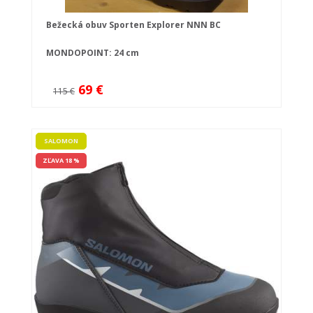
Bežecká obuv Sporten Explorer NNN BC
MONDOPOINT: 24 cm
69 €
115 €
SALOMON
ZĽAVA 18 %