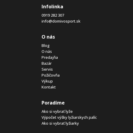
Infolinka
0919 282 307
info@domivosport.sk
O nás
Blog
O nás
Predajňa
Bazár
Servis
Požičovňa
Výkup
Kontakt
Poradíme
Ako si vybrať lyže
Výpočet výšky lyžiarskych palíc
Ako si vybrať lyžiarky