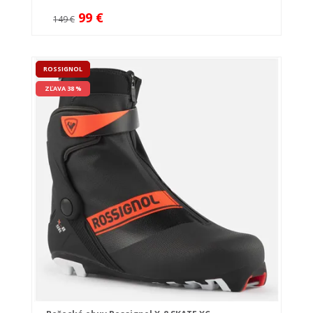
99 €
149 €
ROSSIGNOL
ZĽAVA 38 %