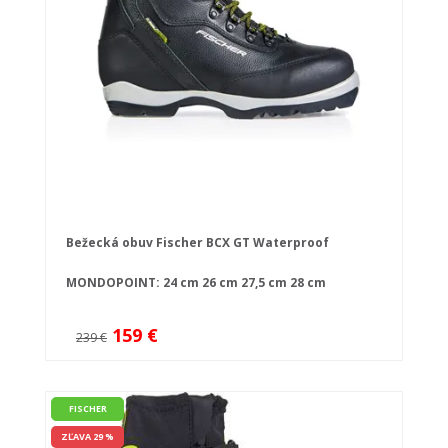
Bežecká obuv Fischer BCX GT Waterproof
MONDOPOINT:
24 cm
26 cm
27,5 cm
28 cm
159 €
239 €
FISCHER
ZĽAVA 29 %