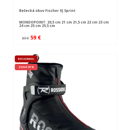
Bežecká obuv Fischer XJ Sprint
MONDOPOINT:
20,5 cm
21 cm
21,5 cm
22 cm
23 cm
24 cm
25 cm
25,5 cm
59 €
89 €
ROSSIGNOL
ZĽAVA 35 %