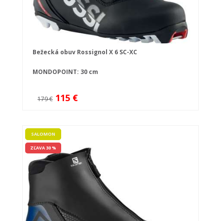
Bežecká obuv Rossignol X 6 SC-XC
MONDOPOINT: 30 cm
115 €
179 €
SALOMON
ZĽAVA 30 %