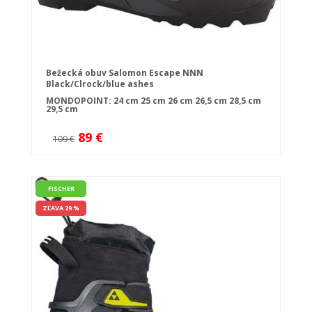
Bežecká obuv Salomon Escape NNN
Black/Clrock/blue ashes
MONDOPOINT:
24 cm
25 cm
26 cm
26,5 cm
28,5 cm
29,5 cm
89 €
109 €
FISCHER
ZĽAVA 29 %