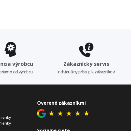
ncia výrobcu
Zákaznícky servis
priamo od výrobcu
Individuálny prístup k zákazníkovi
Overené zákazníkmi
★
★
★
★
★
mienky
mienky
Sociálne siete