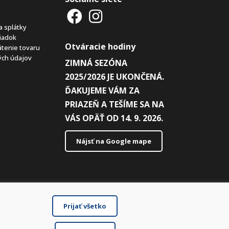
a splátky
iadok
Otváracie hodiny
átenie tovaru
ch údajov
ZIMNÁ SEZÓNA
2025/2026 JE UKONČENÁ.
ĎAKUJEME VÁM ZA
PRIAZEŇ A TEŠÍME SA NA
VÁS OPÄŤ OD 14. 9. 2026.
Nájsť na Google mape
Prijať všetko