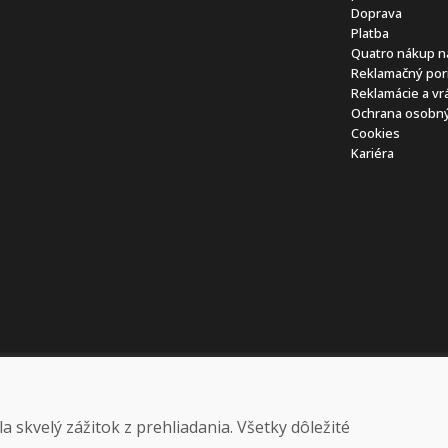
Doprava
Platba
Quatro nákup n
Reklamačný por
Reklamácie a vr
Ochrana osobný
Cookies
Kariéra
 skvelý zážitok z prehliadania. Všetky dôležité