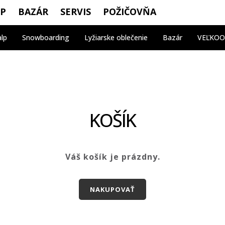
OP
BAZÁR
SERVIS
POŽIČOVŇA
alp
Snowboarding
Lyžiarske oblečenie
Bazár
VEĽKO
KOŠÍK
Váš košík je prázdny.
NAKUPOVAŤ