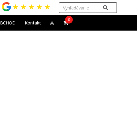
★
★
★
★
★
0
OBCHOD
Kontakt