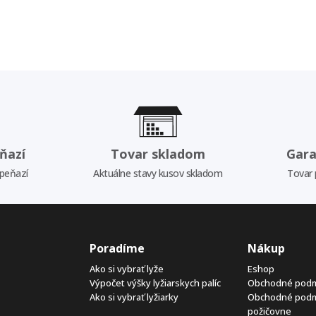
ňazí
Tovar skladom
Gara
 peňazí
Aktuálne stavy kusov skladom
Tovar 
Poradíme
Nákup
Ako si vybrať lyže
Eshop
Výpočet výšky lyžiarskych palíc
Obchodné pod
Ako si vybrať lyžiarky
Obchodné pod
požičovne