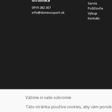
Infolinka
Servis
0919 282 307
Požičovňa
info@domivosport.sk
Výkup
Kontakt
Vážime si vaše súkromie
Táto stránka používa cookies, aby vám ponúkla