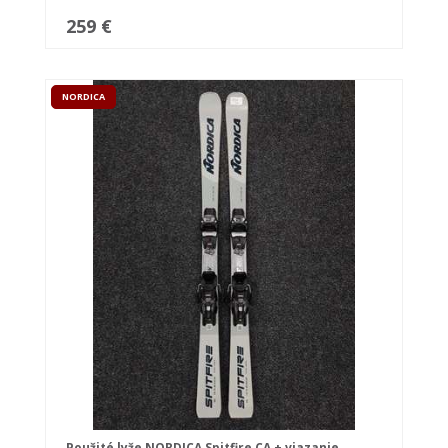
259 €
NORDICA
Použité lyže NORDICA Spitfire CA + viazanie