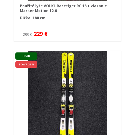
Použité lyže VOLKL Racetiger RC 18 + viazanie
Marker Motion 12.0
Dĺžka: 180 cm
229 €
299 €
HEAD
ZĽAVA 26 %