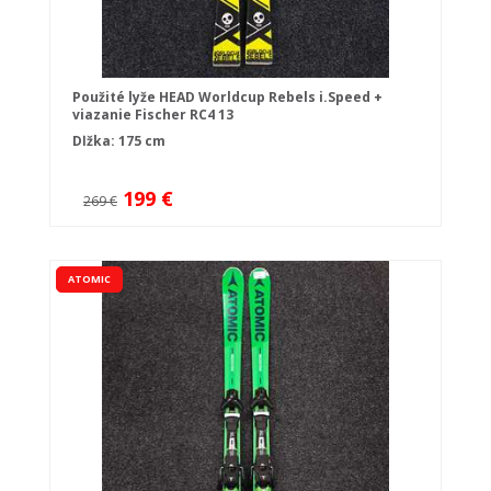
Použité lyže HEAD Worldcup Rebels i.Speed +
viazanie Fischer RC4 13
Dĺžka: 175 cm
199 €
269 €
ATOMIC