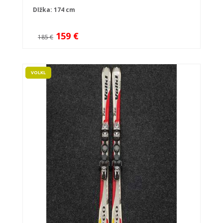
Dĺžka: 174 cm
159 €
185 €
VOLKL