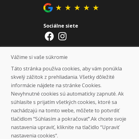
★
★
★
★
★
Sociálne siete
Otváracie hodiny
Vážime si vaše súkromie
ZIMNÁ SEZÓNA 2025/2026 JE
Táto stránka používa cookies, aby vám ponúkla
UKONČENÁ. ĎAKUJEME VÁM ZA
skvelý zážitok z prehliadania. Všetky dôležité
PRIAZEŇ A TEŠÍME SA NA VÁS OPÄŤ
informácie nájdete na stránke Cookies.
OD 14. 9. 2026.
Nevyhnutné cookies sú automaticky zapnuté. Ak
súhlasíte s prijatím všetkých cookies, ktoré sa
Nájsť na Google mape
nachádzajú na tomto webe, môžete to potvrdiť
tlačidlom “Súhlasím a pokračovať“.Ak chcete svoje
nastavenia upraviť, kliknite na tlačidlo “Upraviť
nastavenia cookies“.