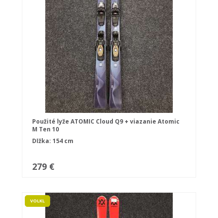
Použité lyže ATOMIC Cloud Q9 + viazanie Atomic
M Ten 10
Dĺžka: 154 cm
279 €
VOLKL