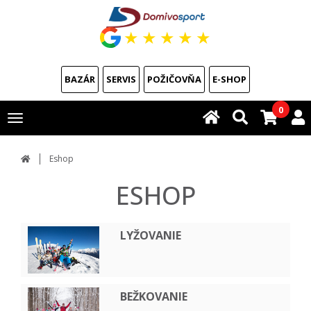
★
★
★
★
★
BAZÁR
SERVIS
POŽIČOVŇA
E-SHOP
0
Toggle
navigation
Eshop
ESHOP
LYŽOVANIE
BEŽKOVANIE