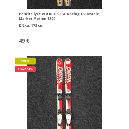
Použité lyže VOLKL P60 GC Racing + viazanie
Marker Motion 1200
Dĺžka: 173 cm
49 €
VOLKL
ZĽAVA 34 %