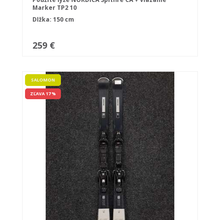
Marker TP2 10
Dĺžka: 150 cm
259 €
SALOMON
ZĽAVA 17 %