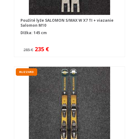
Použité lyže SALOMON S/MAX W X7 TI + viazanie
Salomon M10
Dĺžka: 145 cm
235 €
285 €
BLIZZARD