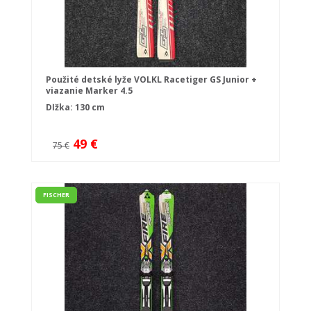
Použité detské lyže VOLKL Racetiger GS Junior +
viazanie Marker 4.5
Dĺžka: 130 cm
49 €
75 €
FISCHER