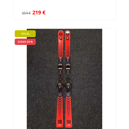
219 €
359 €
VOLKL
ZĽAVA 23 %