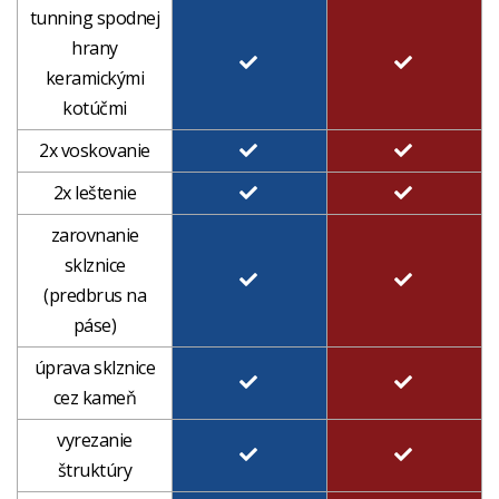
tunning spodnej
hrany
keramickými
kotúčmi
2x voskovanie
2x leštenie
zarovnanie
sklznice
(predbrus na
páse)
úprava sklznice
cez kameň
vyrezanie
štruktúry