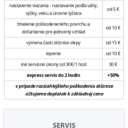
nastavenie viazania - nastavanie podľa váhy,
od 5 €
výšky, veku a úrovne lyžiara
tmelenie poškodeneného povrchu a
od 10 €
dofarbenie pre jednotný vzhľad
výmena časti sklznice vlepy
od 15 €
lepenie
od 10 €
iné servisné úkony od 30€/1 hod
30 €
express servis do 2 hodín
+50%
v prípade rozsiahlejšieho poškodenia sklznice
účtujeme doplatok k základnej cene
SERVIS