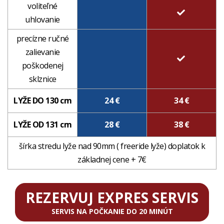
voliteľné
uhlovanie
precízne ručné
zalievanie
poškodenej
sklznice
LYŽE DO 130 cm
24 €
34 €
LYŽE OD 131 cm
28 €
38 €
šírka stredu lyže nad 90mm ( freeride lyže) doplatok k
základnej cene + 7€
REZERVUJ EXPRES SERVIS
SERVIS NA POČKANIE DO 20 MINÚT