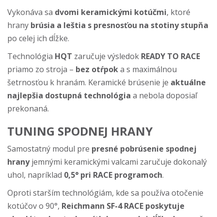
Vykonáva sa
dvomi keramickými kotúčmi
, ktoré
hrany
brúsia a leštia s presnosťou na stotiny stupňa
po celej ich dĺžke.
Technológia
HQT
zaručuje výsledok
READY TO RACE
priamo zo stroja –
bez otŕpok
a s maximálnou
šetrnosťou k hranám. Keramické brúsenie je
aktuálne
najlepšia dostupná technológia
a nebola doposiaľ
prekonaná.
TUNING SPODNEJ HRANY
Samostatný modul pre
presné pobrúsenie spodnej
hrany
jemnými keramickými valcami zaručuje dokonalý
uhol, napríklad
0,5° pri RACE programoch
.
Oproti starším technológiám, kde sa používa otočenie
kotúčov o 90°,
Reichmann SF-4 RACE poskytuje