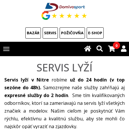
★
★
★
★
★
BAZÁR
SERVIS
POŽIČOVŇA
E-SHOP
0
Toggle
navigation
SERVIS LYŽÍ
Servis lyží v Nitre
robíme
už do 24 hodín (v top
sezóne do 48h).
Samozrejme naše služby zahŕňajú aj
expresné služby
do 2 hodín
. Sme tím kvalifikovaných
odborníkov, ktorí sa zameriavajú na servis lyží všetkých
značiek a modelov. Našim cieľom je poskytnúť Vám
rýchlu, efektívnu a kvalitnú službu, aby ste mohli čo
najskôr opäť vyraziť na zjazdovky.