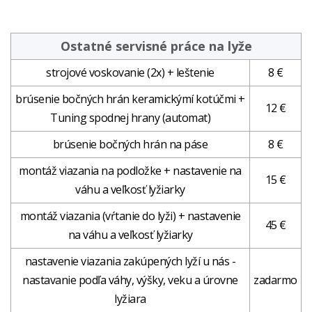
Ostatné servisné práce na lyže
strojové voskovanie (2x) + leštenie
8 €
brúsenie bočných hrán keramickýmí kotúčmi +
12 €
Tuning spodnej hrany (automat)
brúsenie bočných hrán na páse
8 €
montáž viazania na podložke + nastavenie na
15 €
váhu a veľkosť lyžiarky
montáž viazania (vŕtanie do lyži) + nastavenie
45 €
na váhu a veľkosť lyžiarky
nastavenie viazania zakúpených lyží u nás -
nastavanie podľa váhy, výšky, veku a úrovne
zadarmo
lyžiara