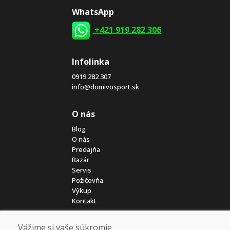
WhatsApp
+421 919 282 306
Infolinka
0919 282 307
info@domivosport.sk
O nás
Blog
O nás
Predajňa
Bazár
Servis
Požičovňa
Výkup
Kontakt
Vážime si vaše súkromie
Poradíme