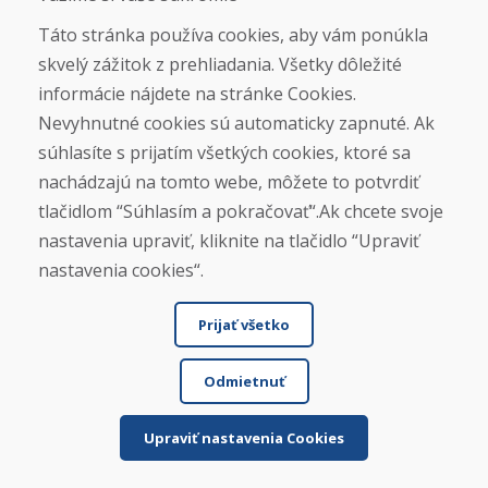
Ako si vybrať lyže
Táto stránka používa cookies, aby vám ponúkla
Výpočet výšky lyžiarskych palíc
skvelý zážitok z prehliadania. Všetky dôležité
Ako si vybrať lyžiarky
informácie nájdete na stránke Cookies.
Nevyhnutné cookies sú automaticky zapnuté. Ak
Nákup
súhlasíte s prijatím všetkých cookies, ktoré sa
Eshop
nachádzajú na tomto webe, môžete to potvrdiť
Obchodné podmienky
Obchodné podmienky požičovne
tlačidlom “Súhlasím a pokračovať“.Ak chcete svoje
Doprava
nastavenia upraviť, kliknite na tlačidlo “Upraviť
Platba
nastavenia cookies“.
Quatro nákup na splátky
Reklamačný poriadok
Reklamácie a vrátenie tovaru
Prijať všetko
Ochrana osobných údajov
Cookies
Kariéra
Odmietnuť
Overené zákazníkmi
Upraviť nastavenia Cookies
★
★
★
★
★