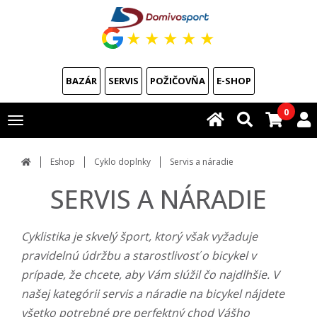
★
★
★
★
★
BAZÁR
SERVIS
POŽIČOVŇA
E-SHOP
0
Toggle
navigation
Eshop
Cyklo doplnky
Servis a náradie
SERVIS A NÁRADIE
Cyklistika je skvelý šport, ktorý však vyžaduje
pravidelnú údržbu a starostlivosť o bicykel v
prípade, že chcete, aby Vám slúžil čo najdlhšie. V
našej kategórii servis a náradie na bicykel nájdete
všetko potrebné pre perfektný chod Vášho