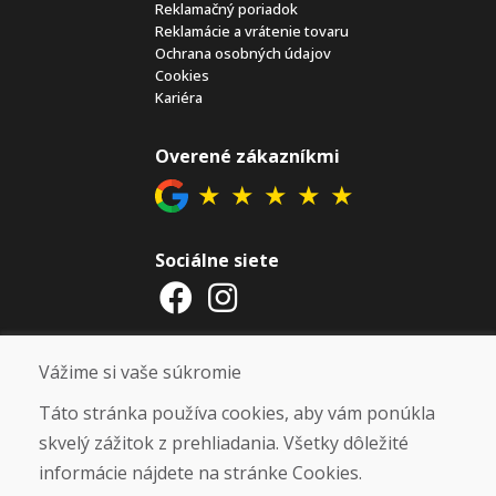
Reklamačný poriadok
Reklamácie a vrátenie tovaru
Ochrana osobných údajov
Cookies
Kariéra
Overené zákazníkmi
★
★
★
★
★
Sociálne siete
Otváracie hodiny
Vážime si vaše súkromie
ZIMNÁ SEZÓNA 2025/2026 JE
Táto stránka používa cookies, aby vám ponúkla
UKONČENÁ. ĎAKUJEME VÁM ZA
skvelý zážitok z prehliadania. Všetky dôležité
PRIAZEŇ A TEŠÍME SA NA VÁS OPÄŤ
informácie nájdete na stránke Cookies.
OD 14. 9. 2026.