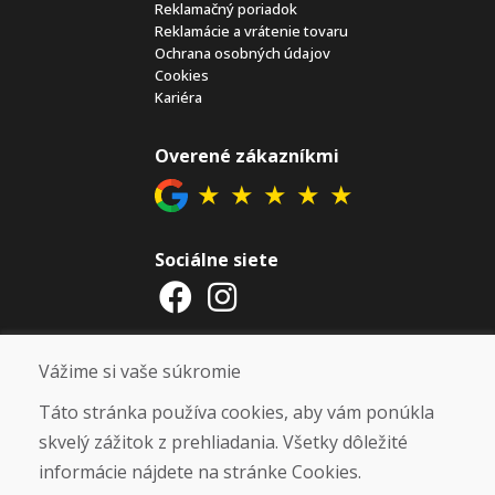
Reklamačný poriadok
Reklamácie a vrátenie tovaru
Ochrana osobných údajov
Cookies
Kariéra
Overené zákazníkmi
★
★
★
★
★
Sociálne siete
Otváracie hodiny
Vážime si vaše súkromie
ZIMNÁ SEZÓNA 2025/2026 JE
Táto stránka používa cookies, aby vám ponúkla
UKONČENÁ. ĎAKUJEME VÁM ZA
skvelý zážitok z prehliadania. Všetky dôležité
PRIAZEŇ A TEŠÍME SA NA VÁS OPÄŤ
informácie nájdete na stránke Cookies.
OD 14. 9. 2026.