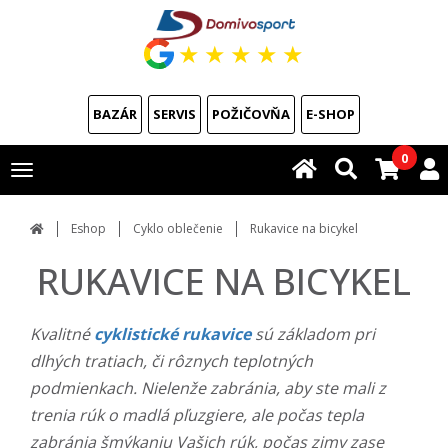
★
★
★
★
★
BAZÁR
SERVIS
POŽIČOVŇA
E-SHOP
0
Toggle
navigation
Eshop
Cyklo oblečenie
Rukavice na bicykel
RUKAVICE NA BICYKEL
Kvalitné
cyklistické rukavice
sú základom pri
dlhých tratiach, či rôznych teplotných
podmienkach. Nielenže zabránia, aby ste mali z
trenia rúk o madlá pľuzgiere, ale počas tepla
zabránia šmýkaniu Vašich rúk, počas zimy zase