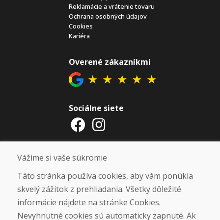
Reklamácie a vrátenie tovaru
Ochrana osobných údajov
Cookies
Kariéra
Overené zákazníkmi
★
★
★
★
★
Sociálne siete
Otváracie hodiny
Vážime si vaše súkromie
ZIMNÁ SEZÓNA 2025/2026 JE
Táto stránka používa cookies, aby vám ponúkla
UKONČENÁ. ĎAKUJEME VÁM ZA
skvelý zážitok z prehliadania. Všetky dôležité
PRIAZEŇ A TEŠÍME SA NA VÁS OPÄŤ
informácie nájdete na stránke Cookies.
OD 14. 9. 2026.
Nevyhnutné cookies sú automaticky zapnuté. Ak