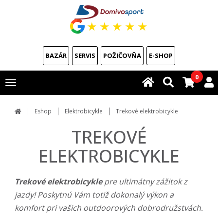
★
★
★
★
★
BAZÁR
SERVIS
POŽIČOVŇA
E-SHOP
0
Toggle
navigation
Eshop
Elektrobicykle
Trekové elektrobicykle
TREKOVÉ
ELEKTROBICYKLE
Trekové elektrobicykle
pre ultimátny zážitok z
jazdy! Poskytnú Vám totiž dokonalý výkon a
komfort pri vašich outdoorových dobrodružstvách.