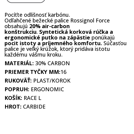
Pocíťte odlišnosť karbónu.
Odľahčené bežecké palice Rossignol Force
obsahujú
20% air-carbon
konštrukciu
.
Syntetická korková rúčka a
ergonomické putko na zápästie
ponúkajú
pocit istoty a príjemného komfortu.
Súčasťou
palice je veľký krúžok, ktorý pridáva istotu
každému vášmu kroku.
MATERIÁL:
30% CARBON
PRIEMER TYČKY MM:
16
RUKOVÄŤ:
PLAST/KOROK
POPRUH:
ERGONOMIC
KOŠÍK:
RACE L
HROT:
CARBIDE