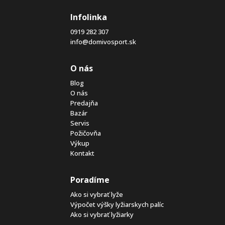
Infolinka
0919 282 307
info@domivosport.sk
O nás
Blog
O nás
Predajňa
Bazár
Servis
Požičovňa
Výkup
Kontakt
Poradíme
Ako si vybrať lyže
Výpočet výšky lyžiarskych palíc
Ako si vybrať lyžiarky