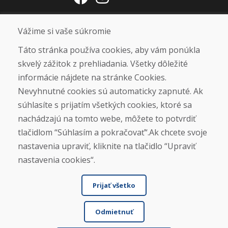
Otváracie hodiny
Vážime si vaše súkromie
ZIMNÁ SEZÓNA 2025/2026 JE
Táto stránka používa cookies, aby vám ponúkla
UKONČENÁ. ĎAKUJEME VÁM ZA
skvelý zážitok z prehliadania. Všetky dôležité
PRIAZEŇ A TEŠÍME SA NA VÁS OPÄŤ
informácie nájdete na stránke Cookies.
OD 14. 9. 2026.
Nevyhnutné cookies sú automaticky zapnuté. Ak
súhlasíte s prijatím všetkých cookies, ktoré sa
Nájsť na Google mape
nachádzajú na tomto webe, môžete to potvrdiť
tlačidlom “Súhlasím a pokračovať“.Ak chcete svoje
nastavenia upraviť, kliknite na tlačidlo “Upraviť
nastavenia cookies“.
Prijať všetko
Odmietnuť
© DOMIVOSPORT 2026, všetky práva vyhradené