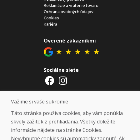
Reklamácie a vrátenie tovaru
Ochrana osobných údajov
Cookies
Kariéra
Overené zákazníkmi
★
★
★
★
★
Sociálne siete
Otváracie hodiny
Vážime si vaše súkromie
ZIMNÁ SEZÓNA 2025/2026 JE
Táto stránka používa cookies, aby vám ponúkla
UKONČENÁ. ĎAKUJEME VÁM ZA
skvelý zážitok z prehliadania. Všetky dôležité
PRIAZEŇ A TEŠÍME SA NA VÁS OPÄŤ
informácie nájdete na stránke Cookies.
OD 14. 9. 2026.
Nevyhnutné cookies sú automaticky zapnuté. Ak