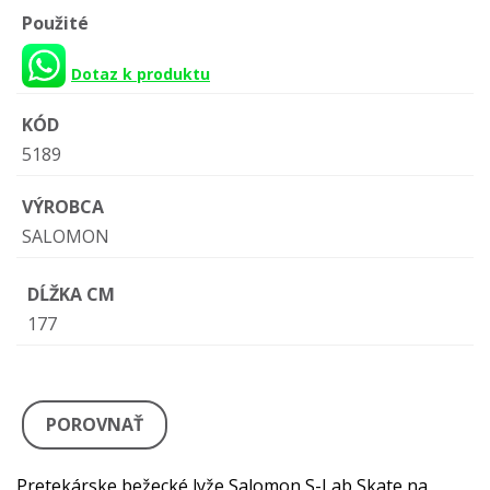
Použité
Dotaz k produktu
KÓD
5189
VÝROBCA
SALOMON
DĹŽKA CM
177
POROVNAŤ
Pretekárske bežecké lyže Salomon S-Lab Skate na