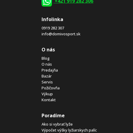
+421 919 282 306
Infolinka
0919 282 307
info@domivosport.sk
O nás
Blog
O nás
Predajňa
Bazár
Servis
Požičovňa
Výkup
Kontakt
Poradíme
Ako si vybrať lyže
Výpočet výšky lyžiarskych palíc