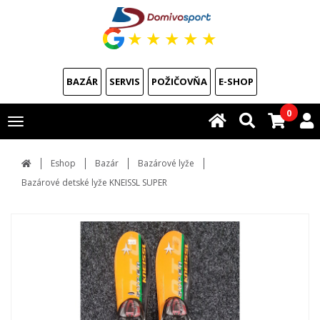
★
★
★
★
★
BAZÁR
SERVIS
POŽIČOVŇA
E-SHOP
0
Toggle
navigation
Eshop
Bazár
Bazárové lyže
Bazárové detské lyže KNEISSL SUPER