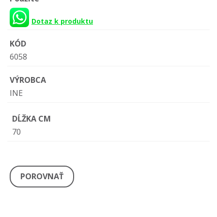
Dotaz k produktu
KÓD
6058
VÝROBCA
INE
DĹŽKA CM
70
POROVNAŤ