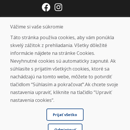
Otváracie hodiny
Vážime si vaše súkromie
ZIMNÁ SEZÓNA 2025/2026 JE
Táto stránka používa cookies, aby vám ponúkla
UKONČENÁ. ĎAKUJEME VÁM ZA
skvelý zážitok z prehliadania. Všetky dôležité
PRIAZEŇ A TEŠÍME SA NA VÁS OPÄŤ
informácie nájdete na stránke Cookies.
OD 14. 9. 2026.
Nevyhnutné cookies sú automaticky zapnuté. Ak
súhlasíte s prijatím všetkých cookies, ktoré sa
Nájsť na Google mape
nachádzajú na tomto webe, môžete to potvrdiť
tlačidlom “Súhlasím a pokračovať“.Ak chcete svoje
nastavenia upraviť, kliknite na tlačidlo “Upraviť
nastavenia cookies“.
Prijať všetko
Odmietnuť