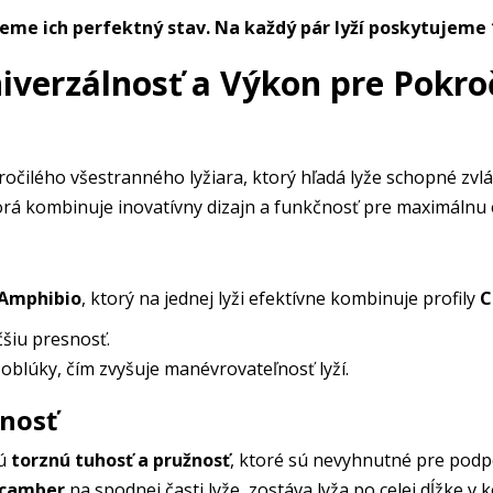
jeme ich perfektný stav. Na každý pár lyží poskytujeme
iverzálnosť a Výkon pre Pokro
ročilého všestranného lyžiara, ktorý hľadá lyže schopné zv
torá kombinuje inovatívny dizajn a funkčnosť pre maximálnu e
Amphibio
, ktorý na jednej lyži efektívne kombinuje profily
C
čšiu presnosť.
oblúky, čím zvyšuje manévrovateľnosť lyží.
žnosť
nú
torznú tuhosť a pružnosť
, ktoré sú nevyhnutné pre podpo
 camber
na spodnej časti lyže, zostáva lyža po celej dĺžke 