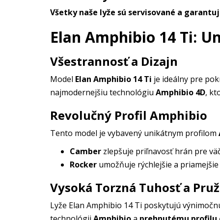
Všetky naše lyže sú servisované a garantu
Elan Amphibio 14 Ti: Un
Všestrannosť a Dizajn
Model
Elan Amphibio 14 Ti
je ideálny pre pok
najmodernejšiu technológiu
Amphibio 4D
, k
Revolučný Profil Amphibio
Tento model je vybavený unikátnym profilom
Camber
zlepšuje priľnavosť hrán pre vä
Rocker
umožňuje rýchlejšie a priamejšie 
Vysoká Torzná Tuhosť a Pru
Lyže Elan Amphibio 14 Ti poskytujú výnimoč
technológii
Amphibio
a
prehnutému profilu