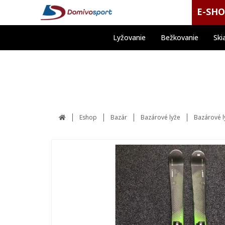
E-SH
Lyžovanie
Bežkovanie
Ski
Eshop
Bazár
Bazárové lyže
Bazárové l