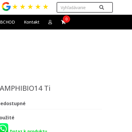
★
★
★
★
★
0
OBCHOD
Kontakt
n AMPHIBIO14 Ti
edostupné
oužité
Dotaz k produktu