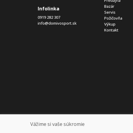
Predajňa
Bazár
Infolinka
Servis
0919 282 307
Požičovňa
info@domivosport.sk
Výkup
Kontakt
Vážime si vaše súkromie