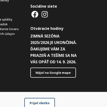
mienky
Sociálne siete
a splátky
iadok
Otváracie hodiny
átenie tovaru
ch údajov
ZIMNÁ SEZÓNA
2025/2026 JE UKONČENÁ.
ĎAKUJEME VÁM ZA
PRIAZEŇ A TEŠÍME SA NA
VÁS OPÄŤ OD 14. 9. 2026.
Nájsť na Google mape
Prijať všetko