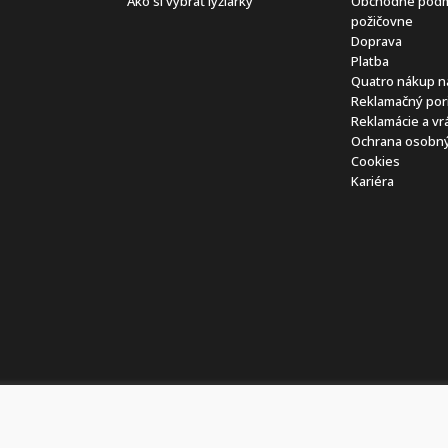
Ako si vybrať lyžiarky
Obchodné pod
požičovne
Doprava
Platba
Quatro nákup n
Reklamačný por
Reklamácie a vr
Ochrana osobný
Cookies
Kariéra