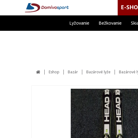
E-SH
Lyžovanie
Bežkovanie
Ski
Eshop
Bazár
Bazárové lyže
Bazárové 