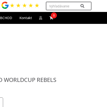
★
★
★
★
★
0
OBCHOD
Kontakt
EAD WORLDCUP REBELS