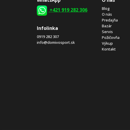
Blog
+421 919 282 306
O nás
Predajňa
Bazár
Infolinka
Servis
0919 282 307
Požičovňa
info@domivosport.sk
Výkup
Kontakt