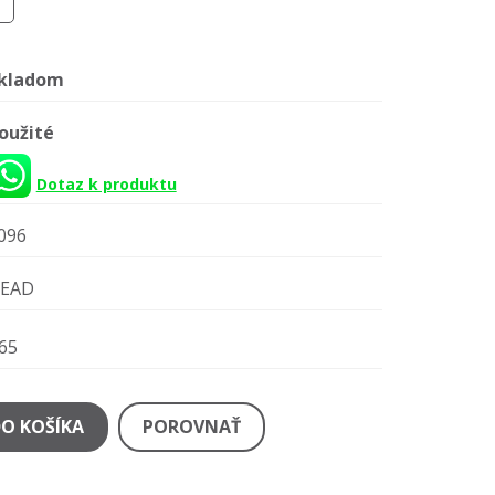
kladom
oužité
Dotaz k produktu
096
EAD
65
DO KOŠÍKA
POROVNAŤ