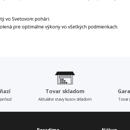
itý vo Svetovom pohári.
volená pre optimálne výkony vo všetkých podmienkach.
ňazí
Tovar skladom
Gara
 peňazí
Aktuálne stavy kusov skladom
Tovar 
Poradíme
Nákup