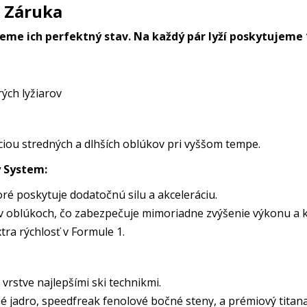
á Záruka
jeme ich perfektný stav. Na každý pár lyží poskytujeme
ých lyžiarov
iou stredných a dlhších oblúkov pri vyššom tempe.
y System:
é poskytuje dodatočnú silu a akceleráciu.
 v oblúkoch, čo zabezpečuje mimoriadne zvýšenie výkonu a k
tra rýchlosť v Formule 1.
rstve najlepšími ski technikmi.
 jadro, speedfreak fenolové bočné steny, a prémiový titana