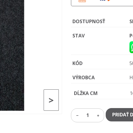
DOSTUPNOSŤ
S
STAV
P
KÓD
5
VÝROBCA
H
DĹŽKA CM
1
>
PRIDAŤ 
1