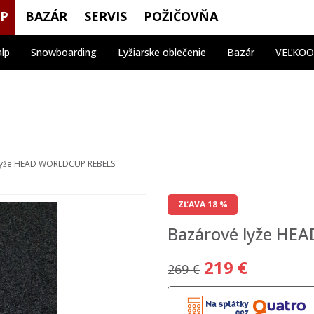
OP
BAZÁR
SERVIS
POŽIČOVŇA
alp
Snowboarding
Lyžiarske oblečenie
Bazár
VEĽKO
lyže HEAD WORLDCUP REBELS
ZĽAVA 18 %
Bazárové lyže H
219 €
269 €