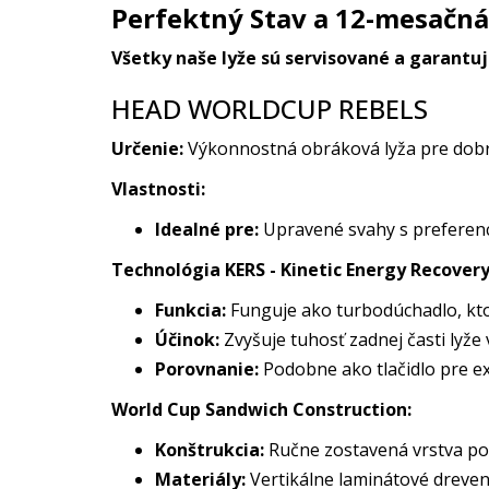
Perfektný Stav a 12-mesačn
Všetky naše lyže sú servisované a garantu
HEAD WORLDCUP REBELS
Určenie:
Výkonnostná obráková lyža pre dobr
Vlastnosti:
Idealné pre:
Upravené svahy s preferenc
Technológia KERS - Kinetic Energy Recover
Funkcia:
Funguje ako turbodúchadlo, ktor
Účinok:
Zvyšuje tuhosť zadnej časti lyže
Porovnanie:
Podobne ako tlačidlo pre ex
World Cup Sandwich Construction:
Konštrukcia:
Ručne zostavená vrstva po v
Materiály:
Vertikálne laminátové drevené