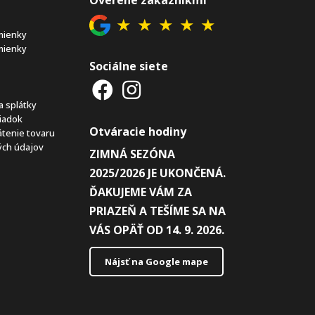
★
★
★
★
★
mienky
mienky
Sociálne siete
a splátky
iadok
Otváracie hodiny
átenie tovaru
ch údajov
ZIMNÁ SEZÓNA
2025/2026 JE UKONČENÁ.
ĎAKUJEME VÁM ZA
PRIAZEŇ A TEŠÍME SA NA
VÁS OPÄŤ OD 14. 9. 2026.
Nájsť na Google mape