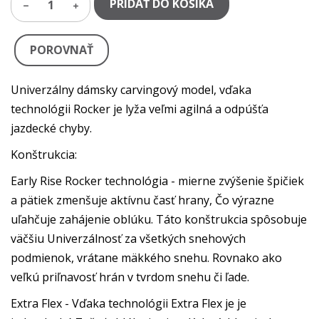
PRIDAŤ DO KOŠÍKA
1
POROVNAŤ
Univerzálny dámsky carvingový model, vďaka
technológii Rocker je lyža veľmi agilná a odpúšťa
jazdecké chyby.
Konštrukcia:
Early Rise Rocker technológia - mierne zvýšenie špičiek
a pätiek zmenšuje aktívnu časť hrany, Čo výrazne
uľahčuje zahájenie oblúku. Táto konštrukcia spôsobuje
väčšiu Univerzálnosť za všetkých snehových
podmienok, vrátane mäkkého snehu. Rovnako ako
veľkú priľnavosť hrán v tvrdom snehu či ľade.
Extra Flex - Vďaka technológii Extra Flex je je