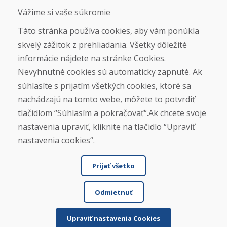
Otváracie hodiny
Vážime si vaše súkromie
ZIMNÁ SEZÓNA 2025/2026 JE
Táto stránka používa cookies, aby vám ponúkla
UKONČENÁ. ĎAKUJEME VÁM ZA
skvelý zážitok z prehliadania. Všetky dôležité
PRIAZEŇ A TEŠÍME SA NA VÁS OPÄŤ
informácie nájdete na stránke Cookies.
OD 14. 9. 2026.
Nevyhnutné cookies sú automaticky zapnuté. Ak
súhlasíte s prijatím všetkých cookies, ktoré sa
Nájsť na Google mape
nachádzajú na tomto webe, môžete to potvrdiť
tlačidlom “Súhlasím a pokračovať“.Ak chcete svoje
nastavenia upraviť, kliknite na tlačidlo “Upraviť
nastavenia cookies“.
Prijať všetko
Odmietnuť
© DOMIVOSPORT 2026, všetky práva vyhradené
DUFEKSOFT
-
tvorba webových stránok
,
tvorba e-shopov
Upraviť nastavenia Cookies