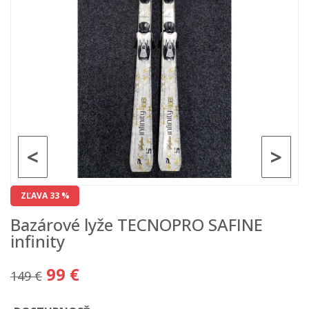
<
>
ZĽAVA 33 %
Bazárové lyže TECNOPRO SAFINE
infinity
99 €
149 €