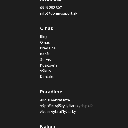
0919 282 307
info@domivosport.sk
O nás
Blog
O nás
Predajňa
Bazár
Servis
Požičovňa
Výkup
Kontakt
Poradíme
Ako si vybrať lyže
Výpočet výšky lyžiarskych palíc
Ako si vybrať lyžiarky
Nákup