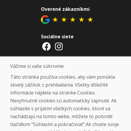
Overené zákazníkmi
★
★
★
★
★
Sociálne siete
Otváracie hodiny
Vážime si vaše súkromie
ZIMNÁ SEZÓNA 2025/2026 JE
Táto stránka používa cookies, aby vám ponúkla
UKONČENÁ. ĎAKUJEME VÁM ZA
skvelý zážitok z prehliadania. Všetky dôležité
PRIAZEŇ A TEŠÍME SA NA VÁS OPÄŤ
informácie nájdete na stránke Cookies.
OD 14. 9. 2026.
Nevyhnutné cookies sú automaticky zapnuté. Ak
súhlasíte s prijatím všetkých cookies, ktoré sa
Nájsť na Google mape
nachádzajú na tomto webe, môžete to potvrdiť
tlačidlom “Súhlasím a pokračovať“.Ak chcete svoje