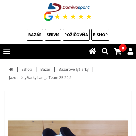
★
★
★
★
★
BAZÁR
SERVIS
POŽIČOVŇA
E-SHOP
0
Toggle
navigation
Eshop
Bazár
Bazárové lyžiarky
Jazdené lyžiarky Lange Team 8R 22,5