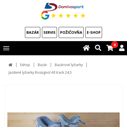
★
★
★
★
★
BAZÁR
SERVIS
POŽIČOVŇA
E-SHOP
0
Toggle
navigation
Eshop
Bazár
Bazárové lyžiarky
Jazdené lyžiarky Rossignol All track 24,5