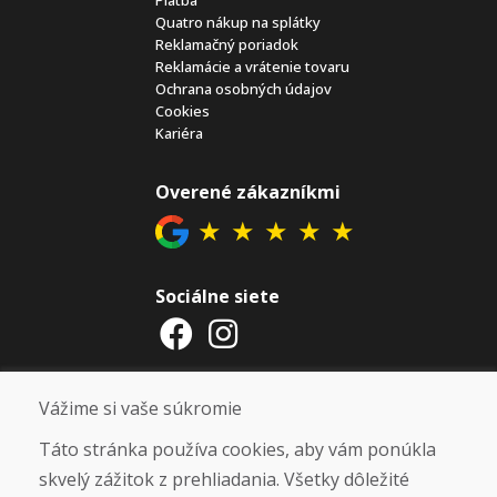
Quatro nákup na splátky
Reklamačný poriadok
Reklamácie a vrátenie tovaru
Ochrana osobných údajov
Cookies
Kariéra
Overené zákazníkmi
★
★
★
★
★
Sociálne siete
Otváracie hodiny
Vážime si vaše súkromie
ZIMNÁ SEZÓNA 2025/2026 JE
Táto stránka používa cookies, aby vám ponúkla
UKONČENÁ. ĎAKUJEME VÁM ZA
skvelý zážitok z prehliadania. Všetky dôležité
PRIAZEŇ A TEŠÍME SA NA VÁS OPÄŤ