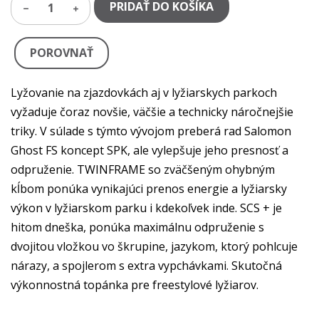
PRIDAŤ DO KOŠÍKA
1
POROVNAŤ
Lyžovanie na zjazdovkách aj v lyžiarskych parkoch
vyžaduje čoraz novšie, väčšie a technicky náročnejšie
triky. V súlade s týmto vývojom preberá rad
Salomon
Ghost FS koncept SPK,
ale vylepšuje jeho presnosť a
odpruženie.
TWINFRAME
so zväčšeným ohybným
kĺbom ponúka vynikajúci prenos energie a lyžiarsky
výkon v lyžiarskom parku i kdekoľvek inde. SCS + je
hitom dneška, ponúka maximálnu odpruženie s
dvojitou vložkou vo škrupine, jazykom, ktorý pohlcuje
nárazy, a spojlerom s extra vypchávkami. Skutočná
výkonnostná topánka pre freestylové lyžiarov.