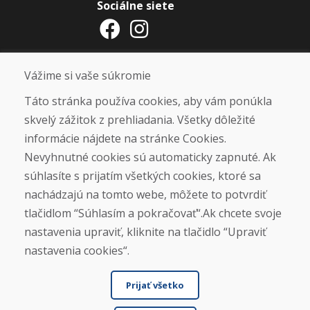
Sociálne siete
Otváracie hodiny
Vážime si vaše súkromie
ZIMNÁ SEZÓNA 2025/2026 JE
Táto stránka používa cookies, aby vám ponúkla
UKONČENÁ. ĎAKUJEME VÁM ZA
skvelý zážitok z prehliadania. Všetky dôležité
PRIAZEŇ A TEŠÍME SA NA VÁS OPÄŤ
informácie nájdete na stránke Cookies.
OD 14. 9. 2026.
Nevyhnutné cookies sú automaticky zapnuté. Ak
súhlasíte s prijatím všetkých cookies, ktoré sa
Nájsť na Google mape
nachádzajú na tomto webe, môžete to potvrdiť
tlačidlom “Súhlasím a pokračovať“.Ak chcete svoje
nastavenia upraviť, kliknite na tlačidlo “Upraviť
nastavenia cookies“.
Prijať všetko