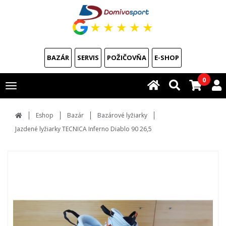
★
★
★
★
★
BAZÁR
SERVIS
POŽIČOVŇA
E-SHOP
0
Toggle
navigation
Eshop
Bazár
Bazárové lyžiarky
Jazdené lyžiarky TECNICA Inferno Diablo 90 26,5