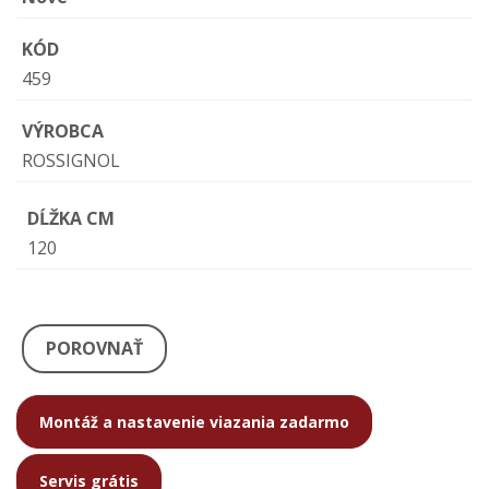
KÓD
459
VÝROBCA
ROSSIGNOL
DĹŽKA CM
120
POROVNAŤ
Montáž a nastavenie viazania zadarmo
Servis grátis