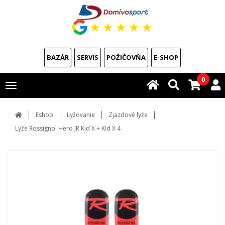
★
★
★
★
★
BAZÁR
SERVIS
POŽIČOVŇA
E-SHOP
0
Toggle
navigation
Eshop
Lyžovanie
Zjazdové lyže
Lyže Rossignol Hero JR Kid X + Kid X 4