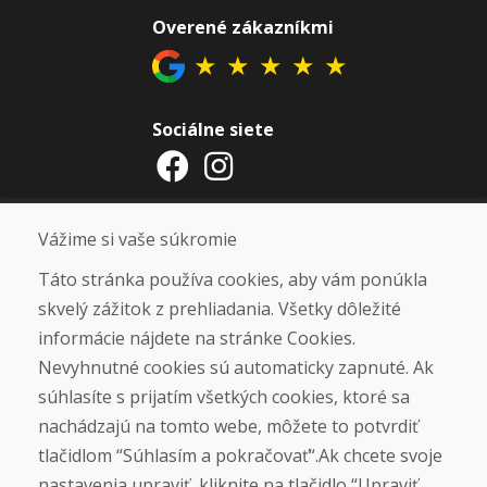
Overené zákazníkmi
★
★
★
★
★
Sociálne siete
Otváracie hodiny
Vážime si vaše súkromie
ZIMNÁ SEZÓNA 2025/2026 JE
Táto stránka používa cookies, aby vám ponúkla
UKONČENÁ. ĎAKUJEME VÁM ZA
skvelý zážitok z prehliadania. Všetky dôležité
PRIAZEŇ A TEŠÍME SA NA VÁS OPÄŤ
informácie nájdete na stránke Cookies.
OD 14. 9. 2026.
Nevyhnutné cookies sú automaticky zapnuté. Ak
súhlasíte s prijatím všetkých cookies, ktoré sa
Nájsť na Google mape
nachádzajú na tomto webe, môžete to potvrdiť
tlačidlom “Súhlasím a pokračovať“.Ak chcete svoje
nastavenia upraviť, kliknite na tlačidlo “Upraviť