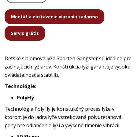
Montáž a nastavenie viazania zadarmo
Servis grátis
Detské slalomové lyže Sporten Gangster sú ideálne pre
začínajúcich lyžiarov
.
Konštrukcia lyží garantuje vysokú
ovládatelnosť a stabilitu.
Technológie:
PolyFly
Technológia PolyFly je konstukčný proces lyže v
ktorom je do jadra lyže vstrekovaná polyuretanová
peny pre odlahčenie lyží a yvýšené tlmenie vibrácii.
3D Shape