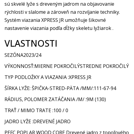
sú skvelé lyže s dreveným jadrom na objavovanie
rýchlosti v slalome a zároveň na rozvíjanie techniky.
Systém viazania XPRESS JR umožňuje šikovné
nastavenie viazania podľa dĺžky skeletu lyžiarok .
VLASTNOSTI
SEZÓNA2023/24
VÝKONNOSŤ:MIERNE POKROČILÝSTREDNE POKROČILÝ
TYP PODLOŽKY A VIAZANIA :XPRESS JR
ŠÍRKA LYŽE: ŠPIČKA-STRED-PÄTA /MM/:111-67-94
RÁDIUS, POLOMER ZATÁČANIA /M/ :9M (130)
TRAŤ / MIMO TRATE :100 / 0
JADRO LYŽE :DREVENÉ JADRO
PEFC POPLAR WOOD CORE Drevené jadro z topoľového