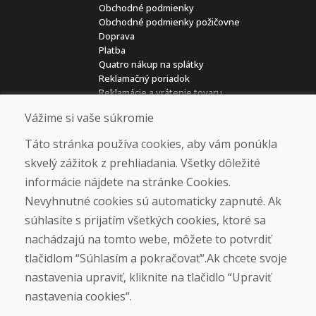
Obchodné podmienky
Obchodné podmienky požičovne
Doprava
Platba
Quatro nákup na splátky
Reklamačný poriadok
Reklamácie a vrátenie tovaru
Ochrana osobných údajov
Vážime si vaše súkromie
Cookies
Kariéra
Táto stránka používa cookies, aby vám ponúkla
skvelý zážitok z prehliadania. Všetky dôležité
Overené zákazníkmi
informácie nájdete na stránke Cookies.
★
★
★
★
★
Nevyhnutné cookies sú automaticky zapnuté. Ak
súhlasíte s prijatím všetkých cookies, ktoré sa
Sociálne siete
nachádzajú na tomto webe, môžete to potvrdiť
tlačidlom “Súhlasím a pokračovať“.Ak chcete svoje
nastavenia upraviť, kliknite na tlačidlo “Upraviť
nastavenia cookies“.
Otváracie hodiny