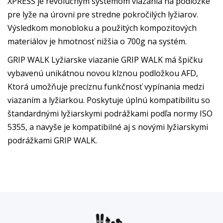
XPRESS je revolučným systémom viazania na podložke
pre lyže na úrovni pre stredne pokročilých lyžiarov.
Výsledkom monobloku a použitých kompozitových
materiálov je hmotnosť nižšia o 700g na systém.
GRIP WALK Lyžiarske viazanie GRIP WALK má špičku
vybavenú unikátnou novou klznou podložkou AFD,
Ktorá umožňuje precíznu funkčnosť vypínania medzi
viazaním a lyžiarkou. Poskytuje úplnú kompatibilitu so
štandardnými lyžiarskymi podrážkami podľa normy ISO
5355, a navyše je kompatibilné aj s novými lyžiarskymi
podrážkami GRIP WALK.