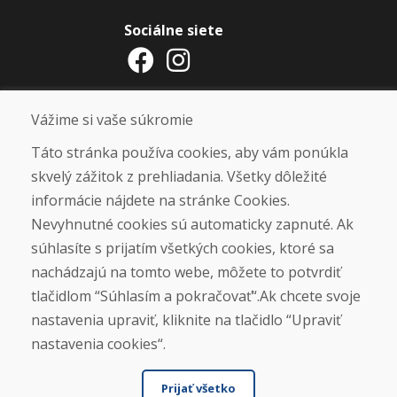
Sociálne siete
Otváracie hodiny
Vážime si vaše súkromie
ZIMNÁ SEZÓNA 2025/2026 JE
Táto stránka používa cookies, aby vám ponúkla
UKONČENÁ. ĎAKUJEME VÁM ZA
skvelý zážitok z prehliadania. Všetky dôležité
PRIAZEŇ A TEŠÍME SA NA VÁS OPÄŤ
informácie nájdete na stránke Cookies.
OD 14. 9. 2026.
Nevyhnutné cookies sú automaticky zapnuté. Ak
súhlasíte s prijatím všetkých cookies, ktoré sa
Nájsť na Google mape
nachádzajú na tomto webe, môžete to potvrdiť
tlačidlom “Súhlasím a pokračovať“.Ak chcete svoje
nastavenia upraviť, kliknite na tlačidlo “Upraviť
nastavenia cookies“.
Prijať všetko