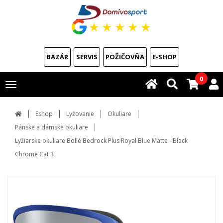
★
★
★
★
★
BAZÁR
SERVIS
POŽIČOVŇA
E-SHOP
0
Toggle
navigation
Eshop
Lyžovanie
Okuliare
Pánske a dámske okuliare
Lyžiarske okuliare Bollé Bedrock Plus Royal Blue Matte - Black
Chrome Cat 3