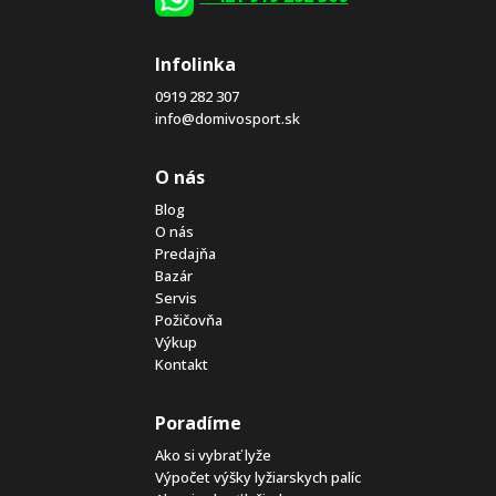
Infolinka
0919 282 307
info@domivosport.sk
O nás
Blog
O nás
Predajňa
Bazár
Servis
Požičovňa
Výkup
Kontakt
Poradíme
Ako si vybrať lyže
Výpočet výšky lyžiarskych palíc