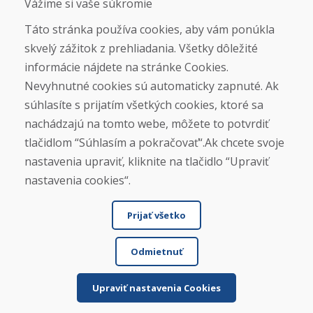
Vážime si vaše súkromie
Táto stránka používa cookies, aby vám ponúkla
skvelý zážitok z prehliadania. Všetky dôležité
Otváracie hodiny
informácie nájdete na stránke Cookies.
ZIMNÁ SEZÓNA 2025/2026 JE
Nevyhnutné cookies sú automaticky zapnuté. Ak
UKONČENÁ. ĎAKUJEME VÁM ZA
súhlasíte s prijatím všetkých cookies, ktoré sa
PRIAZEŇ A TEŠÍME SA NA VÁS OPÄŤ
nachádzajú na tomto webe, môžete to potvrdiť
OD 14. 9. 2026.
tlačidlom “Súhlasím a pokračovať“.Ak chcete svoje
nastavenia upraviť, kliknite na tlačidlo “Upraviť
Nájsť na Google mape
nastavenia cookies“.
Prijať všetko
Odmietnuť
Upraviť nastavenia Cookies