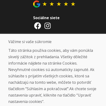
★
★
★
★
★
Sociálne siete
Otváracie hodiny
Vážime si vaše súkromie
ZIMNÁ SEZÓNA 2025/2026 JE
Táto stránka používa cookies, aby vám ponúkla
UKONČENÁ. ĎAKUJEME VÁM ZA
skvelý zážitok z prehliadania. Všetky dôležité
PRIAZEŇ A TEŠÍME SA NA VÁS OPÄŤ
informácie nájdete na stránke Cookies.
OD 14. 9. 2026.
Nevyhnutné cookies sú automaticky zapnuté. Ak
súhlasíte s prijatím všetkých cookies, ktoré sa
Nájsť na Google mape
nachádzajú na tomto webe, môžete to potvrdiť
tlačidlom “Súhlasím a pokračovať“.Ak chcete svoje
nastavenia upraviť, kliknite na tlačidlo “Upraviť
nastavenia cookies“.