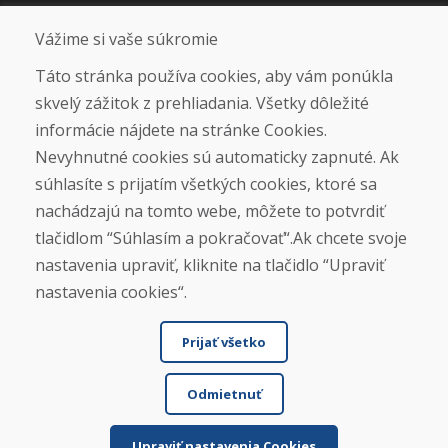
Sociálne siete
Vážime si vaše súkromie
Táto stránka používa cookies, aby vám ponúkla
skvelý zážitok z prehliadania. Všetky dôležité
Otváracie hodiny
informácie nájdete na stránke Cookies.
ZIMNÁ SEZÓNA 2025/2026 JE
Nevyhnutné cookies sú automaticky zapnuté. Ak
UKONČENÁ. ĎAKUJEME VÁM ZA
súhlasíte s prijatím všetkých cookies, ktoré sa
PRIAZEŇ A TEŠÍME SA NA VÁS OPÄŤ
nachádzajú na tomto webe, môžete to potvrdiť
OD 14. 9. 2026.
tlačidlom “Súhlasím a pokračovať“.Ak chcete svoje
nastavenia upraviť, kliknite na tlačidlo “Upraviť
Nájsť na Google mape
nastavenia cookies“.
Prijať všetko
Odmietnuť
Upraviť nastavenia Cookies