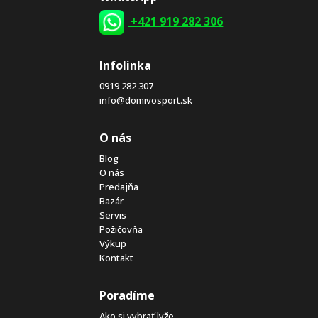
+421 919 282 306
Infolinka
0919 282 307
info@domivosport.sk
O nás
Blog
O nás
Predajňa
Bazár
Servis
Požičovňa
Výkup
Kontakt
Poradíme
Ako si vybrať lyže