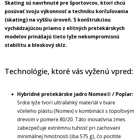
Skating sú navrhnuté pre športovcov, ktorí chcú
posúvať svoju výkonnosť a techniku korčuľovania
(skating) na vyššiu úroveň. S konštrukciou
vychádzajúcou priamo z elitných pretekárskych
modelov prinášajú tieto lyže nekompromisnú
stabilitu a bleskový sklz.
Technológie, ktoré vás vyženú vpred:
Hybridné pretekárske jadro Nomex® / Poplar:
Srdce lyže tvorí ultraľahký materiál v tvare
včelieho plástu (Nomex) v kombinácii s topoľovým
drevom v pomere 80/20. Táto inovatívna zmes
zabezpečuje extrémnu tuhosť pri zachovaní
minimálnej hmotnosti (iba 575 g), čo pocítite