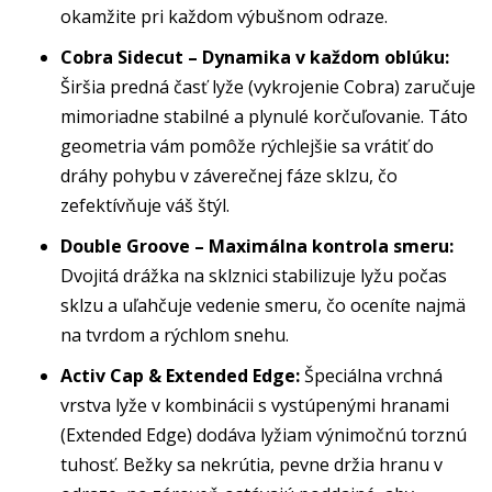
okamžite pri každom výbušnom odraze.
Cobra Sidecut – Dynamika v každom oblúku:
Širšia predná časť lyže (vykrojenie Cobra) zaručuje
mimoriadne stabilné a plynulé korčuľovanie. Táto
geometria vám pomôže rýchlejšie sa vrátiť do
dráhy pohybu v záverečnej fáze sklzu, čo
zefektívňuje váš štýl.
Double Groove – Maximálna kontrola smeru:
Dvojitá drážka na sklznici stabilizuje lyžu počas
sklzu a uľahčuje vedenie smeru, čo oceníte najmä
na tvrdom a rýchlom snehu.
Activ Cap & Extended Edge:
Špeciálna vrchná
vrstva lyže v kombinácii s vystúpenými hranami
(Extended Edge) dodáva lyžiam výnimočnú torznú
tuhosť. Bežky sa nekrútia, pevne držia hranu v