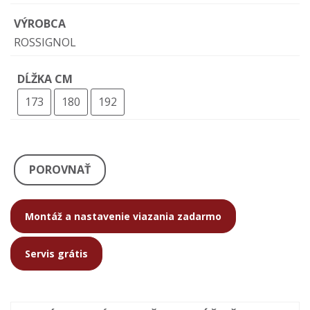
VÝROBCA
ROSSIGNOL
DĹŽKA CM
173
180
192
POROVNAŤ
Montáž a nastavenie viazania zadarmo
Servis grátis