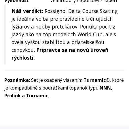
Výkonnosť
Veľmi dobrý / Športový / Expert
Náš verdikt:
Rossignol Delta Course Skating
je ideálna voľba pre pravidelne trénujúcich
lyžiarov a hobby pretekárov. Ponúka pocit z
jazdy ako na top modeloch World Cup, ale s
oveľa vyššou stabilitou a priateľskejšou
cenovkou.
Pripravte sa na novú úroveň
rýchlosti.
Poznámka:
Set je osadený viazaním
Turnamic®
, ktoré
je kompatibilné s podrážkami topánok typu
NNN,
Prolink a Turnamic
.