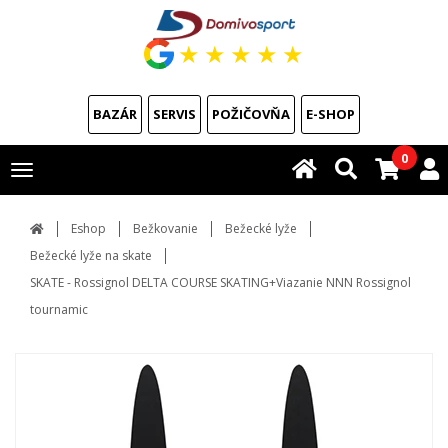
★
★
★
★
★
BAZÁR
SERVIS
POŽIČOVŇA
E-SHOP
0
Toggle
navigation
Eshop
Bežkovanie
Bežecké lyže
Bežecké lyže na skate
SKATE - Rossignol DELTA COURSE SKATING+Viazanie NNN Rossignol
tournamic