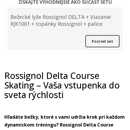
ZÍSKAJTE VÝHODNEJŠIE AKO SÚČASŤ SETU
Bežecké lyže Rossignol DELTA + Viazanie
RJK1001 + topánky Rossignol + palice
Pozrieť set
Rossignol Delta Course
Skating – Vaša vstupenka do
sveta rýchlosti
Hľadáte bežky, ktoré s vami udržia krok pri každom
dynamickom tréningu? Rossignol Delta Course