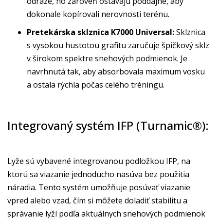
odraze, no zároveň ostávajú poddajné, aby
dokonale kopírovali nerovnosti terénu.
Pretekárska sklznica K7000 Universal:
Sklznica
s vysokou hustotou grafitu zaručuje špičkový sklz
v širokom spektre snehových podmienok. Je
navrhnutá tak, aby absorbovala maximum vosku
a ostala rýchla počas celého tréningu.
Integrovaný systém IFP (Turnamic®):
Lyže sú vybavené integrovanou podložkou IFP, na
ktorú sa viazanie jednoducho nasúva bez použitia
náradia. Tento systém umožňuje posúvať viazanie
vpred alebo vzad, čím si môžete doladiť stabilitu a
správanie lyží podľa aktuálnych snehových podmienok