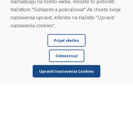
nachádzajú na tomto webe, môžete to potvrdiť
tlačidlom “Súhlasím a pokračovať“.Ak chcete svoje
nastavenia upraviť, kliknite na tlačidlo “Upraviť
Garancia výrobcu
nastavenia cookies“.
Tovar priamo od výrobcu
Prijať všetko
Odmietnuť
Zákaznícky servis
Upraviť nastavenia Cookies
Individuálny prístup k zákazníkovi
WhatsApp
+421 919 282 306