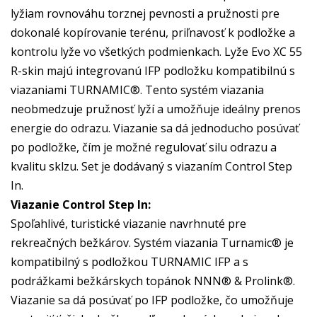
lyžiam rovnováhu torznej pevnosti a pružnosti pre
dokonalé kopírovanie terénu, priľnavosť k podložke a
kontrolu lyže vo všetkých podmienkach. Lyže Evo XC 55
R-skin majú integrovanú IFP podložku kompatibilnú s
viazaniami TURNAMIC®. Tento systém viazania
neobmedzuje pružnosť lyží a umožňuje ideálny prenos
energie do odrazu. Viazanie sa dá jednoducho posúvať
po podložke, čím je možné regulovať silu odrazu a
kvalitu sklzu. Set je dodávaný s viazaním Control Step
In.
Viazanie Control Step In:
Spoľahlivé, turistické viazanie navrhnuté pre
rekreačných bežkárov. Systém viazania Turnamic® je
kompatibilný s podložkou TURNAMIC IFP a s
podrážkami bežkárskych topánok NNN® & Prolink®.
Viazanie sa dá posúvať po IFP podložke, čo umožňuje