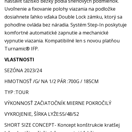
nastaviť ťažisko bežky podľa snehových podmienok.
Uvoľnenie a fixovanie polohy viazania na podložke
dosiahnete ľahko vďaka Double Lock zámku, ktorý sa
pohodlne ovláda bez náradia. Systém Step-In poskytuje
komfortné automatické zapnutie a mechanické
vypnutie viazania. Kompatibilné len s novou platňou
Turnamic® IFP.
VLASTNOSTI
SEZÓNA 2023/24
HMOTNOSŤ /G/ NA 1/2 PÁR :700G / 185CM
TYP :TOUR
VÝKONNOSŤ ZAČIATOČNÍK MIERNE POKROČILÝ
VYKROJENIE, ŠÍRKA LYŽE:55/48/52
SHORT SIZE CONCEPT- Koncept konštrukcie kratšej