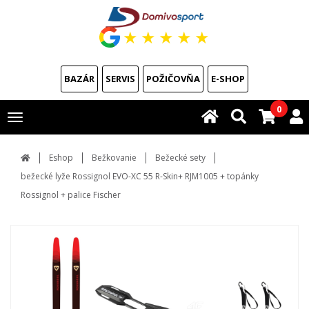
★
★
★
★
★
BAZÁR
SERVIS
POŽIČOVŇA
E-SHOP
0
Toggle
navigation
Eshop
Bežkovanie
Bežecké sety
bežecké lyže Rossignol EVO-XC 55 R-Skin+ RJM1005 + topánky
Rossignol + palice Fischer