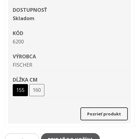
DOSTUPNOSŤ
Skladom
KÓD
6200
VÝROBCA
FISCHER
DĹŽKA CM
155
160
Pozrieť produkt