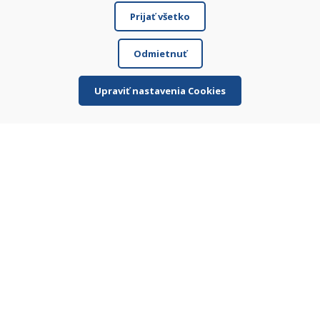
Tovar priamo od výrobcu
Prijať všetko
Odmietnuť
Zákaznícky servis
Upraviť nastavenia Cookies
Individuálny prístup k zákazníkovi
WhatsApp
+421 919 282 306
Infolinka
0919 282 307
info@domivosport.sk