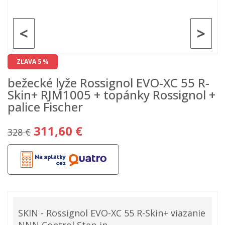
<
>
ZĽAVA 5 %
bežecké lyže Rossignol EVO-XC 55 R-
Skin+ RJM1005 + topánky Rossignol +
palice Fischer
311,60 €
328 €
SKIN - Rossignol EVO-XC 55 R-Skin+ viazanie
NNN Control Step in