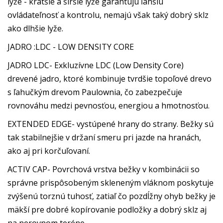
lyže - kratšie a širšie lyže garantujú ľahšiu
ovládateľnosť a kontrolu, nemajú však taký dobrý sklz
ako dlhšie lyže.
JADRO :LDC - LOW DENSITY CORE
JADRO LDC- Exkluzívne LDC (Low Density Core)
drevené jadro, ktoré kombinuje tvrdšie topoľové drevo
s ľahučkým drevom Paulownia, čo zabezpečuje
rovnováhu medzi pevnosťou, energiou a hmotnosťou.
EXTENDED EDGE- vystúpené hrany do strany. Bežky sú
tak stabilnejšie v držaní smeru pri jazde na hranách,
ako aj pri korčuľovaní.
ACTIV CAP- Povrchová vrstva bežky v kombinácii so
správne prispôsobeným skleneným vláknom poskytuje
zvýšenú torznú tuhosť, zatiaľ čo pozdĺžny ohyb bežky je
mäkší pre dobré kopírovanie podložky a dobrý sklz aj
na nerovnom teréne.