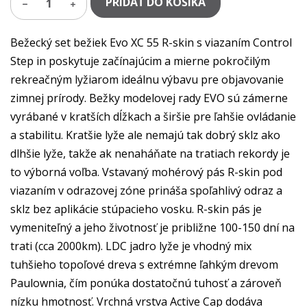
PRIDAŤ DO KOŠÍKA
1
Bežecký set bežiek Evo XC 55 R-skin s viazaním Control
Step in poskytuje začínajúcim a mierne pokročilým
rekreačným lyžiarom ideálnu výbavu pre objavovanie
zimnej prírody. Bežky modelovej rady EVO sú zámerne
vyrábané v kratších dĺžkach a širšie pre ľahšie ovládanie
a stabilitu. Kratšie lyže ale nemajú tak dobrý sklz ako
dlhšie lyže, takže ak nenaháňate na tratiach rekordy je
to výborná voľba. Vstavaný mohérový pás R-skin pod
viazaním v odrazovej zóne prináša spoľahlivý odraz a
sklz bez aplikácie stúpacieho vosku. R-skin pás je
vymeniteľný a jeho životnosť je približne 100-150 dní na
trati (cca 2000km). LDC jadro lyže je vhodný mix
tuhšieho topoľové dreva s extrémne ľahkým drevom
Paulownia, čím ponúka dostatočnú tuhosť a zároveň
nízku hmotnosť. Vrchná vrstva Active Cap dodáva