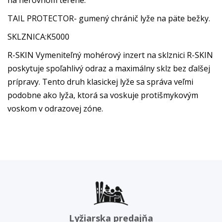
TAIL PROTECTOR- gumený chránič lyže na päte bežky.
SKLZNICA:K5000
R-SKIN Vymeniteľný mohérový inzert na sklznici R-SKIN
poskytuje spoľahlivý odraz a maximálny sklz bez ďalšej
prípravy. Tento druh klasickej lyže sa správa veľmi
podobne ako lyža, ktorá sa voskuje protišmykovým
voskom v odrazovej zóne.
Lyžiarska predajňa