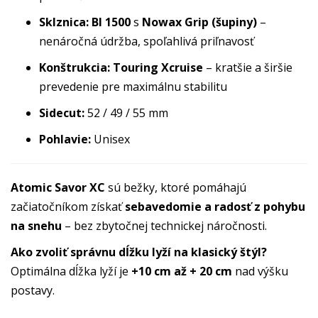
Sklznica:
BI 1500
s
Nowax Grip (šupiny)
–
nenáročná údržba, spoľahlivá priľnavosť
Konštrukcia:
Touring Xcruise
– kratšie a širšie
prevedenie pre maximálnu stabilitu
Sidecut:
52 / 49 / 55 mm
Pohlavie:
Unisex
Atomic Savor XC
sú bežky, ktoré pomáhajú
začiatočníkom získať
sebavedomie a radosť z pohybu
na snehu
– bez zbytočnej technickej náročnosti.
Ako zvoliť správnu dĺžku lyží na klasický štýl?
Optimálna dĺžka lyží je
+10 cm až + 20 cm
nad výšku
postavy.