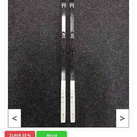
<
>
ZĽAVA 33 %
Akcia