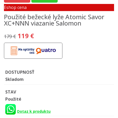
Eshop cena
Použité bežecké lyže Atomic Savor
XC+NNN viazanie Salomon
119 €
179 €
DOSTUPNOSŤ
Skladom
STAV
Použité
Dotaz k produktu