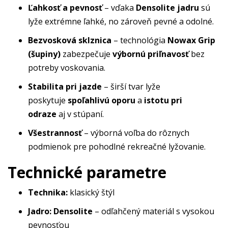
Ľahkosť a pevnosť
– vďaka
Densolite jadru
sú
lyže extrémne ľahké, no zároveň pevné a odolné.
Bezvosková sklznica
– technológia
Nowax Grip
(šupiny)
zabezpečuje
výbornú priľnavosť
bez
potreby voskovania.
Stabilita pri jazde
– širší tvar lyže
poskytuje
spoľahlivú oporu
a
istotu pri
odraze
aj v stúpaní.
Všestrannosť
– výborná voľba do rôznych
podmienok pre pohodlné rekreačné lyžovanie.
Technické parametre
Technika:
klasický štýl
Jadro:
Densolite
– odľahčený materiál s vysokou
pevnosťou