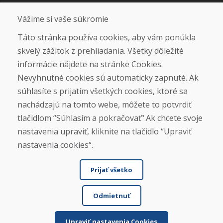
Sociálne siete
Vážime si vaše súkromie
Táto stránka používa cookies, aby vám ponúkla
skvelý zážitok z prehliadania. Všetky dôležité
Otváracie hodiny
informácie nájdete na stránke Cookies.
ZIMNÁ SEZÓNA 2025/2026 JE
Nevyhnutné cookies sú automaticky zapnuté. Ak
UKONČENÁ. ĎAKUJEME VÁM ZA
súhlasíte s prijatím všetkých cookies, ktoré sa
PRIAZEŇ A TEŠÍME SA NA VÁS OPÄŤ
nachádzajú na tomto webe, môžete to potvrdiť
OD 14. 9. 2026.
tlačidlom “Súhlasím a pokračovať“.Ak chcete svoje
nastavenia upraviť, kliknite na tlačidlo “Upraviť
Nájsť na Google mape
nastavenia cookies“.
Prijať všetko
Odmietnuť
Upraviť nastavenia Cookies