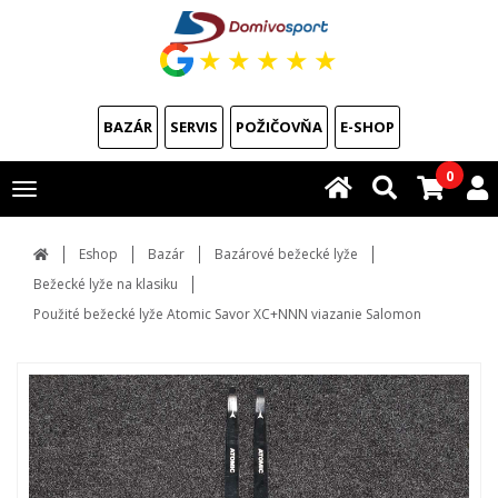
★
★
★
★
★
BAZÁR
SERVIS
POŽIČOVŇA
E-SHOP
0
Toggle
navigation
Eshop
Bazár
Bazárové bežecké lyže
Bežecké lyže na klasiku
Použité bežecké lyže Atomic Savor XC+NNN viazanie Salomon