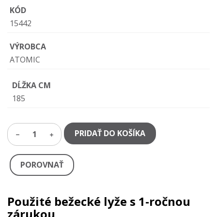
KÓD
15442
VÝROBCA
ATOMIC
DĹŽKA CM
185
PRIDAŤ DO KOŠÍKA
1
POROVNAŤ
Použité bežecké lyže s 1-ročnou
zárukou