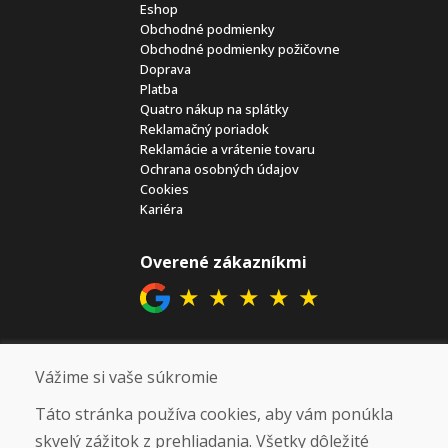
Eshop
Obchodné podmienky
Obchodné podmienky požičovne
Doprava
Platba
Quatro nákup na splátky
Reklamačný poriadok
Reklamácie a vrátenie tovaru
Ochrana osobných údajov
Cookies
Kariéra
Overené zákazníkmi
★
★
★
★
★
Sociálne siete
Vážime si vaše súkromie
Táto stránka používa cookies, aby vám ponúkla
skvelý zážitok z prehliadania. Všetky dôležité