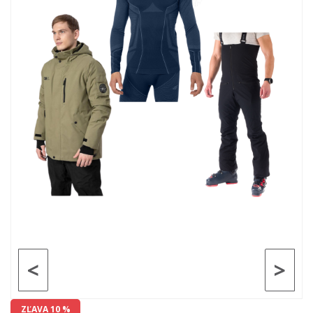
<
>
ZĽAVA 10 %