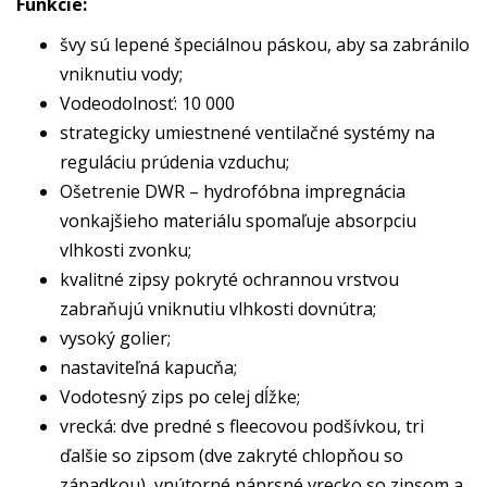
Funkcie:
švy sú lepené špeciálnou páskou, aby sa zabránilo
vniknutiu vody;
Vodeodolnosť: 10 000
strategicky umiestnené ventilačné systémy na
reguláciu prúdenia vzduchu;
Ošetrenie DWR – hydrofóbna impregnácia
vonkajšieho materiálu spomaľuje absorpciu
vlhkosti zvonku;
kvalitné zipsy pokryté ochrannou vrstvou
zabraňujú vniknutiu vlhkosti dovnútra;
vysoký golier;
nastaviteľná kapucňa;
Vodotesný zips po celej dĺžke;
vrecká: dve predné s fleecovou podšívkou, tri
ďalšie so zipsom (dve zakryté chlopňou so
západkou), vnútorné náprsné vrecko so zipsom a