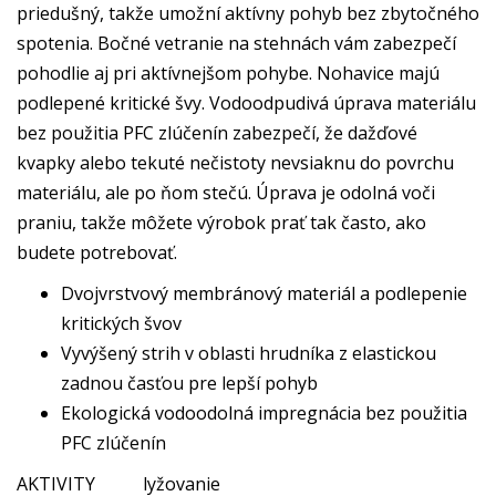
priedušný, takže umožní aktívny pohyb bez zbytočného
spotenia. Bočné vetranie na stehnách vám zabezpečí
pohodlie aj pri aktívnejšom pohybe. Nohavice majú
podlepené kritické švy. Vodoodpudivá úprava materiálu
bez použitia PFC zlúčenín zabezpečí, že dažďové
kvapky alebo tekuté nečistoty nevsiaknu do povrchu
materiálu, ale po ňom stečú. Úprava je odolná voči
praniu, takže môžete výrobok prať tak často, ako
budete potrebovať.
Dvojvrstvový membránový materiál a podlepenie
kritických švov
Vyvýšený strih v oblasti hrudníka z elastickou
zadnou časťou pre lepší pohyb
Ekologická vodoodolná impregnácia bez použitia
PFC zlúčenín
AKTIVITY
lyžovanie