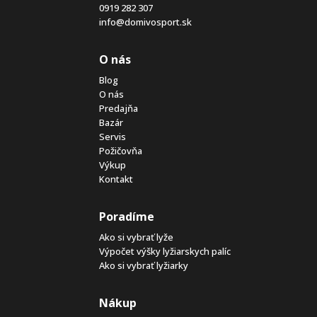
0919 282 307
info@domivosport.sk
O nás
Blog
O nás
Predajňa
Bazár
Servis
Požičovňa
Výkup
Kontakt
Poradíme
Ako si vybrať lyže
Výpočet výšky lyžiarskych palíc
Ako si vybrať lyžiarky
Nákup