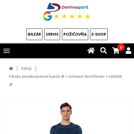
★
★
★
★
★
BAZÁR
SERVIS
POŽIČOVŇA
E-SHOP
0
Toggle
navigation
Eshop
Pánska snowboardová bunda 4F + nohavice Northfinder + nátelník
4F