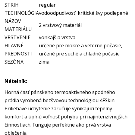
STRIH
regular
TECHNOLÓGIA
vodoodpudivosť, kritické švy podlepené
NÁZOV
2 vrstvový materiál
MATERIÁLU
VRSTVENIE
vonkajšia vrstva
HLAVNÉ
určené pre mokré a veterné počasie,
PREDNOSTI
určené pre suché a chladné počasie
SEZÓNA
zima
Nátelník:
Horná časť pánskeho termoaktívneho spodného
prádla vyrobená bezšvovou technológiou 4FSkin.
Priliehavé uchytenie zaručuje vynikajúci tepelný
komfort a úplnú voľnosť pohybu pri najintenzívnejších
činnostiach. Funguje perfektne ako prvá vrstva
oblečenia.