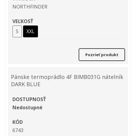
NORTHFINDER
VEĽKOSŤ
S
XXL
Pozrieť produkt
Pánske termoprádlo 4F BIMB031G nátelník
DARK BLUE
DOSTUPNOSŤ
Nedostupné
KÓD
6743