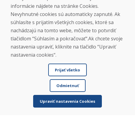
Otváracie hodiny
informácie nájdete na stránke Cookies.
ZIMNÁ SEZÓNA 2025/2026 JE
Nevyhnutné cookies sú automaticky zapnuté. Ak
UKONČENÁ. ĎAKUJEME VÁM ZA
súhlasíte s prijatím všetkých cookies, ktoré sa
PRIAZEŇ A TEŠÍME SA NA VÁS OPÄŤ
nachádzajú na tomto webe, môžete to potvrdiť
OD 14. 9. 2026.
tlačidlom “Súhlasím a pokračovať“.Ak chcete svoje
nastavenia upraviť, kliknite na tlačidlo “Upraviť
Nájsť na Google mape
nastavenia cookies“.
Prijať všetko
Odmietnuť
Upraviť nastavenia Cookies
© DOMIVOSPORT 2026, všetky práva vyhradené
DUFEKSOFT
-
tvorba webových stránok
,
tvorba e-shopov