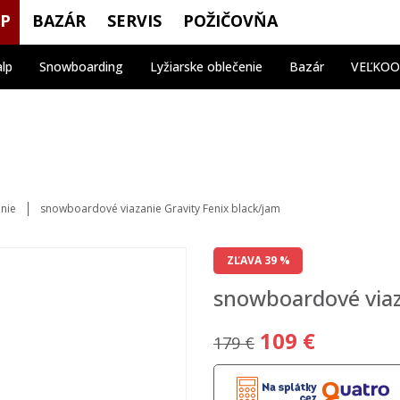
OP
BAZÁR
SERVIS
POŽIČOVŇA
alp
Snowboarding
Lyžiarske oblečenie
Bazár
VEĽKO
nie
snowboardové viazanie Gravity Fenix black/jam
ZĽAVA 39 %
snowboardové viaz
109 €
179 €