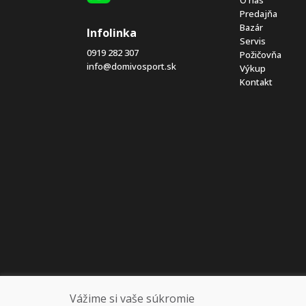
Predajňa
Bazár
Infolinka
Servis
0919 282 307
Požičovňa
info@domivosport.sk
Výkup
Kontakt
Vážime si vaše súkromie