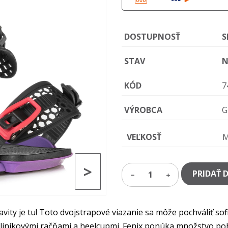
DOSTUPNOSŤ
S
STAV
N
KÓD
7
VÝROBCA
G
VEĽKOSŤ
>
PRIDAŤ 
1
avity je tu! Toto dvojstrapové viazanie sa môže pochváliť s
liníkovými račňami a heelcupmi. Fenix ponúka množstvo poh