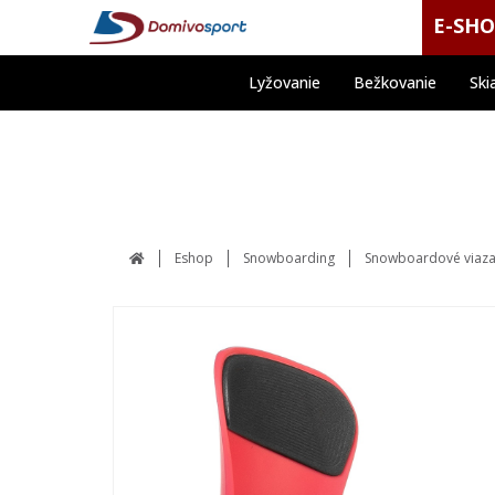
E-SH
Lyžovanie
Bežkovanie
Ski
Eshop
Snowboarding
Snowboardové viaza