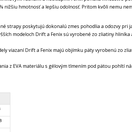
 nižšiu hmotnosť a lepšiu odolnosť. Pritom kvôli nemu nem
é strapy poskytujú dokonalú zmes pohodlia a odozvy pri jaz
yšších modeloch Drift a Fenix sú vyrobené zo zliatiny hliní
ly viazaní Drift a Fenix majú objímku päty vyrobenú zo zlia
nia z EVA materiálu s gélovým tlmením pod pätou pohltí nára
3
8