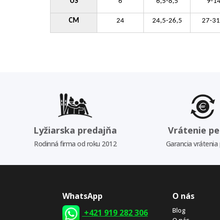
US
6
6,5-8,5
9-1
CM
24
24,5-26,5
27-31
Lyžiarska predajňa
Vrátenie pe
Rodinná firma od roku 2012
Garancia vrátenia
WhatsApp
O nás
Blog
+421 919 282 306
O nás