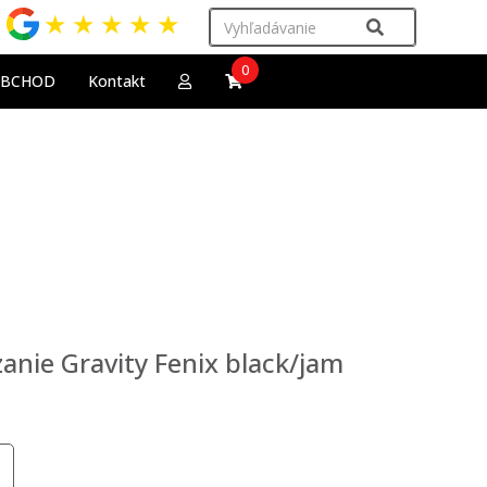
★
★
★
★
★
0
OBCHOD
Kontakt
anie Gravity Fenix black/jam