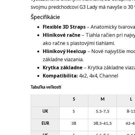
svojmu predchodcovi G3 Lady má navyše o 30 %
Špecifikácie
Flexible 3D Straps
– Anatomicky tvarovan
Hliníkové račne
– Tiahla račien pri najv
ako račne s plastovými tiahlami.
Hliníkový Heelcup
– Nové najvyššie mode
základne viazania.
Krytka základne
– Krytka základne viaza
Kompatibilita:
4x2, 4x4, Channel
Tabuľka veľkostí
S
M
L
UK
5
5,5-7,5
8-1
EUR
38
38,5-41,5
42-4