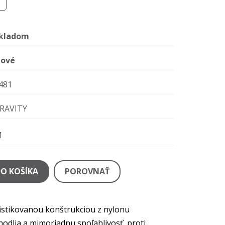
kladom
ové
481
RAVITY
M
DO KOŠÍKA
POROVNAŤ
ofistikovanou konštrukciou z nylonu
odlia a mimoriadnu spoľahlivosť, proti