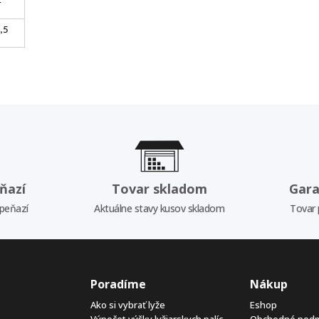
4
,5
ňazí
Tovar skladom
Gara
 peňazí
Aktuálne stavy kusov skladom
Tovar 
Poradíme
Nákup
Ako si vybrať lyže
Eshop
Výpočet výšky lyžiarskych palíc
Obchodné pod