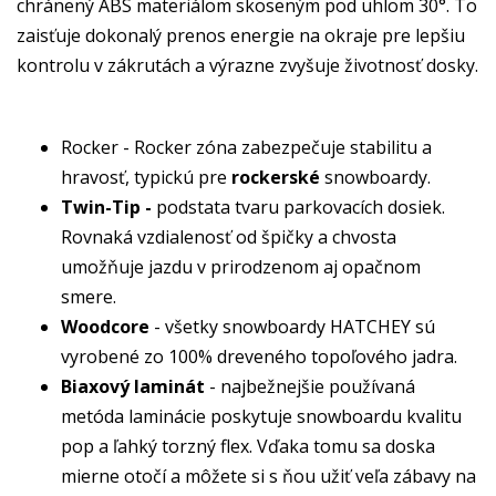
chránený ABS materiálom skoseným pod uhlom 30°. To
zaisťuje dokonalý prenos energie na okraje pre lepšiu
kontrolu v zákrutách a výrazne zvyšuje životnosť dosky.
Rocker - Rocker zóna zabezpečuje stabilitu a
hravosť, typickú pre
rockerské
snowboardy.
Twin-Tip -
podstata tvaru parkovacích dosiek.
Rovnaká vzdialenosť od špičky a chvosta
umožňuje jazdu v prirodzenom aj opačnom
smere.
Woodcore
- všetky snowboardy HATCHEY sú
vyrobené zo 100% dreveného topoľového jadra.
Biaxový laminát
- najbežnejšie používaná
metóda laminácie poskytuje snowboardu kvalitu
pop a ľahký torzný flex. Vďaka tomu sa doska
mierne otočí a môžete si s ňou užiť veľa zábavy na