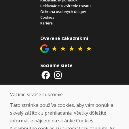
Reklamačný poriadok
Reklamácie a vrátenie tovaru
Ochrana osobných údajov
Cookies
Kariéra
Overené zákazníkmi
★
★
★
★
★
Sociálne siete
Otváracie hodiny
Vážime si vaše súkromie
ZIMNÁ SEZÓNA 2025/2026 JE
Táto stránka používa cookies, aby vám ponúkla
UKONČENÁ. ĎAKUJEME VÁM ZA
skvelý zážitok z prehliadania. Všetky dôležité
PRIAZEŇ A TEŠÍME SA NA VÁS OPÄŤ
informácie nájdete na stránke Cookies.
OD 14. 9. 2026.
Nevyhnutné cookies sú automaticky zapnuté. Ak