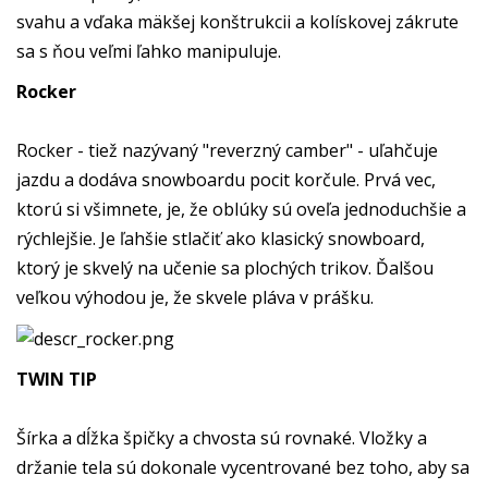
svahu a vďaka mäkšej konštrukcii a kolískovej zákrute
sa s ňou veľmi ľahko manipuluje.
Rocker
Rocker - tiež nazývaný "reverzný camber" - uľahčuje
jazdu a dodáva snowboardu pocit korčule. Prvá vec,
ktorú si všimnete, je, že oblúky sú oveľa jednoduchšie a
rýchlejšie. Je ľahšie stlačiť ako klasický snowboard,
ktorý je skvelý na učenie sa plochých trikov. Ďalšou
veľkou výhodou je, že skvele pláva v prášku.
TWIN TIP
Šírka a dĺžka špičky a chvosta sú rovnaké. Vložky a
držanie tela sú dokonale vycentrované bez toho, aby sa