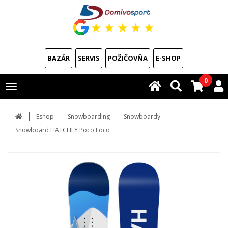
★
★
★
★
★
BAZÁR
SERVIS
POŽIČOVŇA
E-SHOP
0
Toggle
navigation
Eshop
Snowboarding
Snowboardy
Snowboard HATCHEY Poco Loco