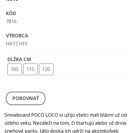
KÓD
7816
VÝROBCA
HATCHEY
DĹŽKA CM
105
115
120
POROVNAŤ
Snowboard POCO LOCO si užijú všetci malí blázni už od
útleho veku. Nezáleží na tom, či štartujú alebo už drvia
snehové parky, táto doska ich udrží na akomkoľvek