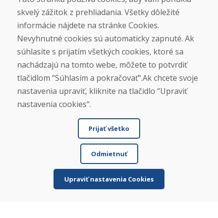
Servis
Požičovňa
skvelý zážitok z prehliadania. Všetky dôležité
Výkup
informácie nájdete na stránke Cookies.
Kontakt
Nevyhnutné cookies sú automaticky zapnuté. Ak
súhlasíte s prijatím všetkých cookies, ktoré sa
Poradíme
nachádzajú na tomto webe, môžete to potvrdiť
Ako si vybrať lyže
tlačidlom “Súhlasím a pokračovať“.Ak chcete svoje
Výpočet výšky lyžiarskych palíc
Ako si vybrať lyžiarky
nastavenia upraviť, kliknite na tlačidlo “Upraviť
nastavenia cookies“.
Nákup
Prijať všetko
Eshop
Obchodné podmienky
Obchodné podmienky požičovne
Odmietnuť
Doprava
Platba
Quatro nákup na splátky
Upraviť nastavenia Cookies
Reklamačný poriadok
Reklamácie a vrátenie tovaru
Ochrana osobných údajov
Cookies