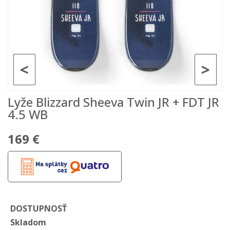
<
>
Lyže Blizzard Sheeva Twin JR + FDT JR
4.5 WB
169 €
DOSTUPNOSŤ
Skladom