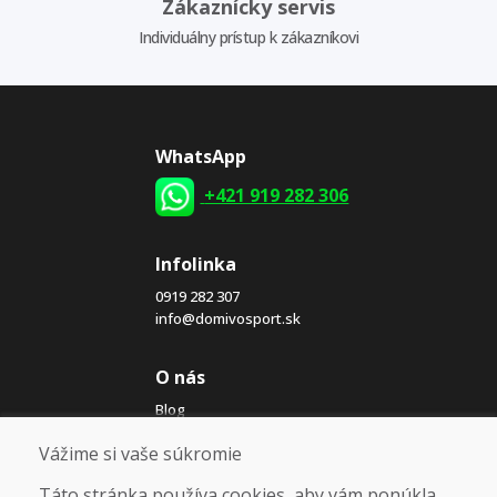
Zákaznícky servis
Individuálny prístup k zákazníkovi
WhatsApp
+421 919 282 306
Infolinka
0919 282 307
info@domivosport.sk
O nás
Blog
O nás
Vážime si vaše súkromie
Predajňa
Bazár
Táto stránka používa cookies, aby vám ponúkla