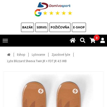
★
★
★
★
★
BAZÁR
SERVIS
POŽIČOVŇA
E-SHOP
0
Toggle
navigation
Eshop
Lyžovanie
Zjazdové lyže
Lyže Blizzard Sheeva Twin JR + FDT JR 4.5 WB