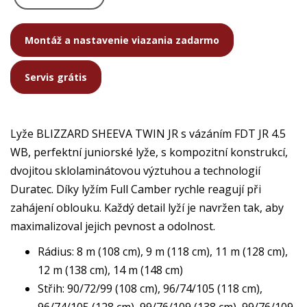
Montáž a nastavenie viazania zadarmo
Servis grátis
Lyže BLIZZARD SHEEVA TWIN JR s vázáním FDT JR 4.5
WB, perfektní juniorské lyže, s kompozitní konstrukcí,
dvojitou sklolaminátovou výztuhou a technologií
Duratec. Díky lyžím Full Camber rychle reagují při
zahájení oblouku. Každý detail lyží je navržen tak, aby
maximalizoval jejich pevnost a odolnost.
Rádius: 8 m (108 cm), 9 m (118 cm), 11 m (128 cm),
12 m (138 cm), 14 m (148 cm)
Střih: 90/72/99 (108 cm), 96/74/105 (118 cm),
96/74/105 (128 cm), 99/76/109 (138 cm), 99/76/109