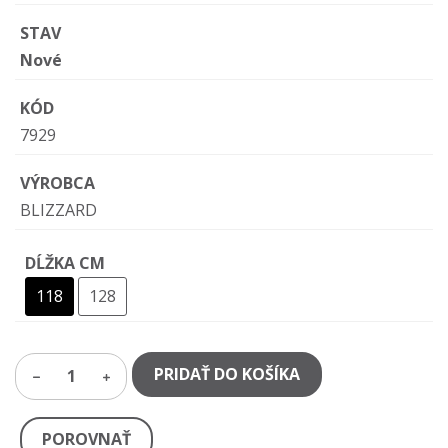
STAV
Nové
KÓD
7929
VÝROBCA
BLIZZARD
DĹŽKA CM
118
128
PRIDAŤ DO KOŠÍKA
1
POROVNAŤ