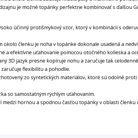
dizajnu je možné topánky perfektne kombinovať s ďalšou Gr
soko účinný protišmykový vzor, ktorý v kombinácii s oderu
 okolo členku je noha v topánke dokonale usadená a nedvíh
ché a efektívne uťahovanie pomocou otočného kolieska a oc
ný 3D jazyk presne kopíruje nohu a zaručuje tak celodenné
ručuje flexibilitu a pohodlie.
zhotovený zo syntetických materiálov, ktoré sú odolné prot
žka so samostatným rýchlym uťahovaním.
l medzi hornou a spodnou časťou topánky v oblasti členku