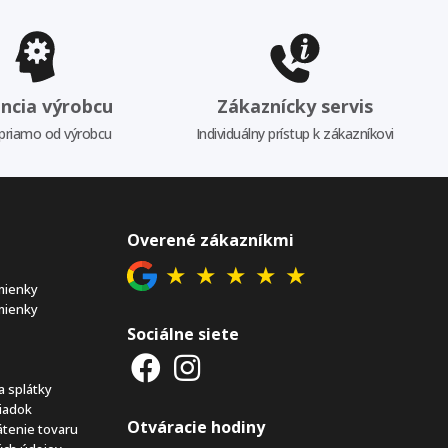
ncia výrobcu
Zákaznícky servis
priamo od výrobcu
Individuálny prístup k zákazníkovi
Overené zákazníkmi
★
★
★
★
★
mienky
mienky
Sociálne siete
a splátky
iadok
Otváracie hodiny
átenie tovaru