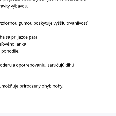
avity výbavou.
vzdornou gumou poskytuje vyššiu trvanlivosť
a sa pri jazde päta.
eľového lanka
 pohodlie.
i oderu a opotrebovaniu, zaručujú dlhú
 umožňuje prirodzený ohyb nohy.