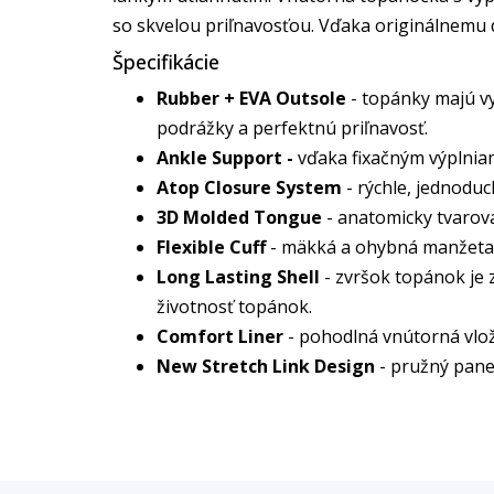
so skvelou priľnavosťou. Vďaka originálnemu 
Špecifikácie
Rubber + EVA Outsole
- topánky majú vy
podrážky a perfektnú priľnavosť.
Ankle Support -
vďaka fixačným výplniam
Atop Closure System
- rýchle, jednodu
3D Molded Tongue
- anatomicky tvarova
Flexible Cuff
- mäkká a ohybná manžeta za
Long Lasting Shell
- zvršok topánok je 
životnosť topánok.
Comfort Liner
- pohodlná vnútorná vlo
New Stretch Link Design
- pružný pane