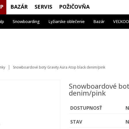
OP
BAZÁR
SERVIS
POŽIČOVŇA
alp
Snowboarding
Lyžiarske oblečenie
Bazár
VEĽKO
nky
Snowboardové boty Gravity Aura Atop black denim/pink
Snowboardové boty
denim/pink
DOSTUPNOSŤ
N
STAV
N