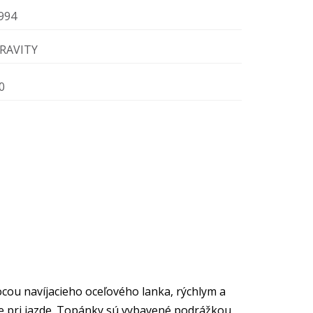
994
RAVITY
0
ou navíjacieho oceľového lanka, rýchlym a
ie pri jazde. Topánky sú vybavené podrážkou