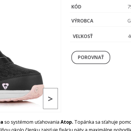
KÓD
7
VÝROBCA
G
VEĽKOSŤ
4
POROVNAŤ
>
ra
so systémom uťahovania
Atop.
Topánka sa sťahuje pomoc
ňou okolo členku zaisťuje fixáciu päty a maximálne pohodl