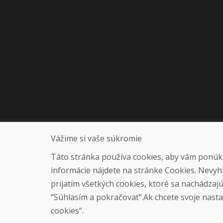
Vážime si vaše súkromie
Táto stránka používa cookies, aby vám ponúkla
informácie nájdete na stránke Cookies. Nevyh
prijatím všetkých cookies, ktoré sa nachádzaj
“Súhlasím a pokračovať“.Ak chcete svoje nastav
cookies“.