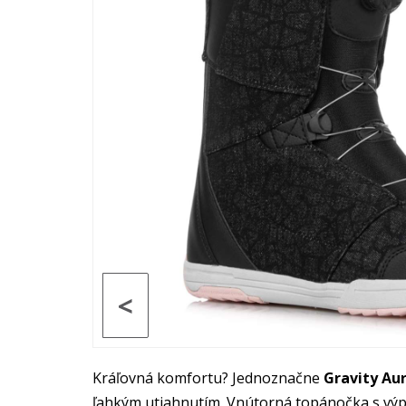
<
Kráľovná komfortu? Jednoznačne
Gravity Au
ľahkým utiahnutím. Vnútorná topánočka s výpl