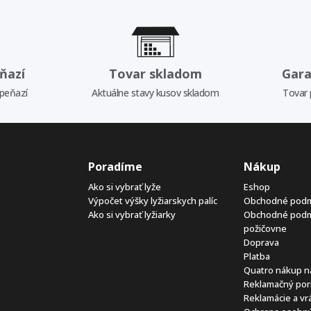
ňazí
Tovar skladom
Gara
 peňazí
Aktuálne stavy kusov skladom
Tovar 
Poradíme
Nákup
Ako si vybrať lyže
Eshop
Výpočet výšky lyžiarskych palíc
Obchodné pod
Ako si vybrať lyžiarky
Obchodné pod
požičovne
Doprava
Platba
Quatro nákup n
Reklamačný por
Reklamácie a vr