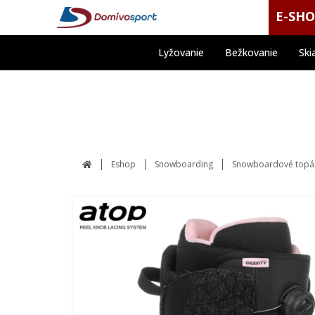
E-SH
Lyžovanie
Bežkovanie
Ski
Eshop
Snowboarding
Snowboardové topá