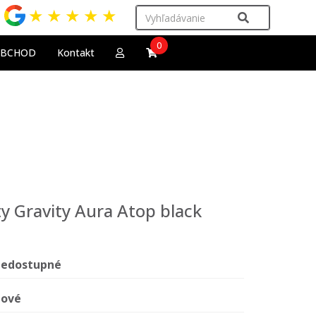
★
★
★
★
★
0
OBCHOD
Kontakt
 Gravity Aura Atop black
edostupné
ové