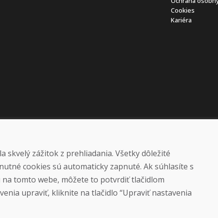
Ochrana osobný
Cookies
Kariéra
 skvelý zážitok z prehliadania. Všetky dôležité
nutné cookies sú automaticky zapnuté. Ak súhlasíte s
ú na tomto webe, môžete to potvrdiť tlačidlom
© DOMIVOSPORT 2026, všetky práva vyhradené
enia upraviť, kliknite na tlačidlo “Upraviť nastavenia
DUFEKSOFT
-
tvorba webových stránok
,
tvorba e-shopov