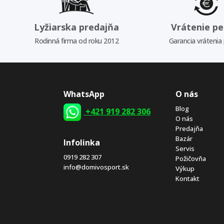
Lyžiarska predajňa
Vrátenie pe
Rodinná firma od roku 2012
Garancia vrátenia
WhatsApp
O nás
Blog
+421 919 282 306
O nás
Predajňa
Bazár
Infolinka
Servis
0919 282 307
Požičovňa
info@domivosport.sk
Výkup
Kontakt