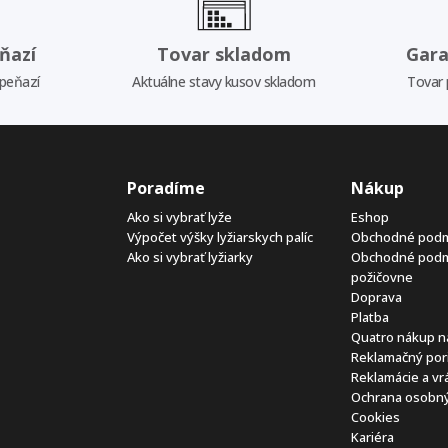
ňazí
Tovar skladom
Gara
 peňazí
Aktuálne stavy kusov skladom
Tovar 
Poradíme
Nákup
Ako si vybrať lyže
Eshop
Výpočet výšky lyžiarskych palíc
Obchodné pod
Ako si vybrať lyžiarky
Obchodné pod
požičovne
Doprava
Platba
Quatro nákup n
Reklamačný por
Reklamácie a vr
Ochrana osobný
Cookies
Kariéra