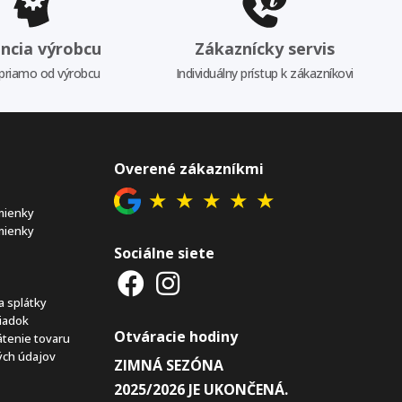
ncia výrobcu
Zákaznícky servis
priamo od výrobcu
Individuálny prístup k zákazníkovi
Overené zákazníkmi
★
★
★
★
★
mienky
mienky
Sociálne siete
a splátky
iadok
Otváracie hodiny
átenie tovaru
ch údajov
ZIMNÁ SEZÓNA
2025/2026 JE UKONČENÁ.