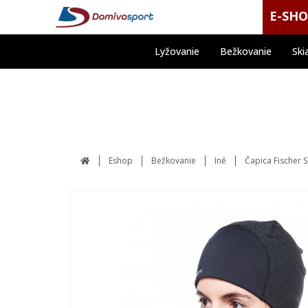
E-SH
Lyžovanie
Bežkovanie
Ski
Eshop
Bežkovanie
Iné
Čapica Fischer 