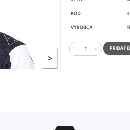
KÓD
8
VÝROBCA
F
PRIDAŤ 
1
>