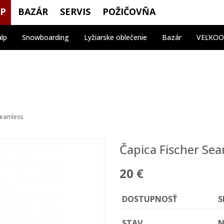
OP
BAZÁR
SERVIS
POŽIČOVŇA
alp
Snowboarding
Lyžiarske oblečenie
Bazár
VEĽKO
Seamless
Čapica Fischer Sea
20 €
DOSTUPNOSŤ
S
STAV
N