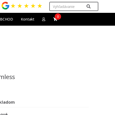
★
★
★
★
★
0
OBCHOD
Kontakt
mless
kladom
ové