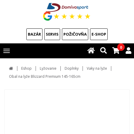
★
★
★
★
★
BAZÁR
SERVIS
POŽIČOVŇA
E-SHOP
0
Toggle
navigation
Eshop
Lyžovanie
Doplnky
Vaky na lyže
Obal na lyže Blizzard Premium 145-165cm