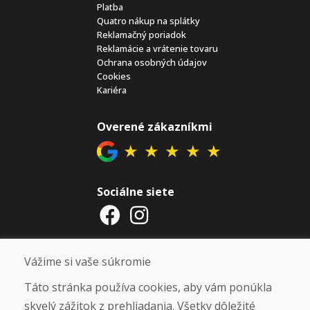
Platba
Quatro nákup na splátky
Reklamačný poriadok
Reklamácie a vrátenie tovaru
Ochrana osobných údajov
Cookies
Kariéra
Overené zákazníkmi
★
★
★
★
★
Sociálne siete
Otváracie hodiny
Vážime si vaše súkromie
ZIMNÁ SEZÓNA 2025/2026 JE
Táto stránka používa cookies, aby vám ponúkla
UKONČENÁ. ĎAKUJEME VÁM ZA
skvelý zážitok z prehliadania. Všetky dôležité