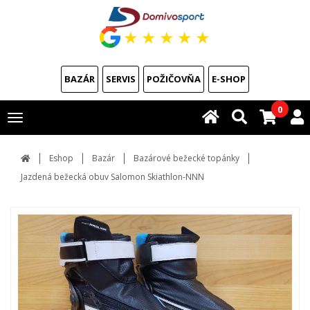
★
★
★
★
★
BAZÁR
SERVIS
POŽIČOVŇA
E-SHOP
0
Toggle
navigation
Eshop
Bazár
Bazárové bežecké topánky
Jazdená bežecká obuv Salomon Skiathlon-NNN