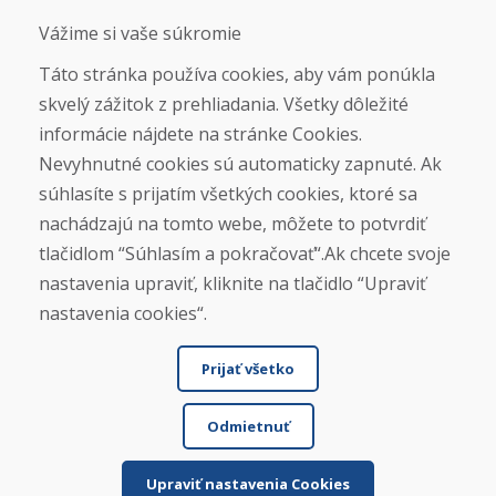
Cookies
Vážime si vaše súkromie
Kariéra
Táto stránka používa cookies, aby vám ponúkla
Overené zákazníkmi
skvelý zážitok z prehliadania. Všetky dôležité
★
★
★
★
★
informácie nájdete na stránke Cookies.
Nevyhnutné cookies sú automaticky zapnuté. Ak
súhlasíte s prijatím všetkých cookies, ktoré sa
Sociálne siete
nachádzajú na tomto webe, môžete to potvrdiť
tlačidlom “Súhlasím a pokračovať“.Ak chcete svoje
nastavenia upraviť, kliknite na tlačidlo “Upraviť
Otváracie hodiny
nastavenia cookies“.
ZIMNÁ SEZÓNA 2025/2026 JE
Prijať všetko
UKONČENÁ. ĎAKUJEME VÁM ZA
PRIAZEŇ A TEŠÍME SA NA VÁS OPÄŤ
Odmietnuť
OD 14. 9. 2026.
Nájsť na Google mape
Upraviť nastavenia Cookies