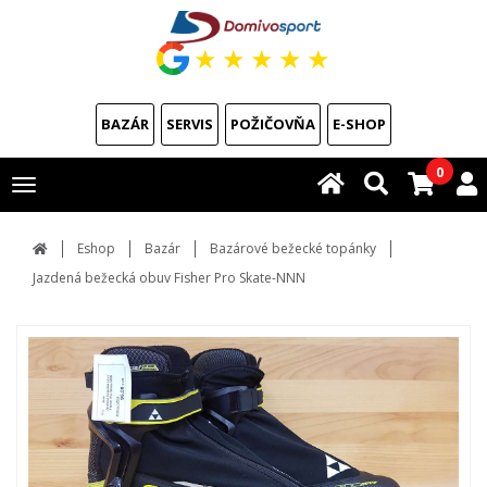
★
★
★
★
★
BAZÁR
SERVIS
POŽIČOVŇA
E-SHOP
0
Toggle
navigation
Eshop
Bazár
Bazárové bežecké topánky
Jazdená bežecká obuv Fisher Pro Skate-NNN