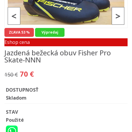
<
>
ZĽAVA 53 %
Výpredaj
Eshop cena
Jazdená bežecká obuv Fisher Pro
Skate-NNN
70 €
150 €
DOSTUPNOSŤ
Skladom
STAV
Použité