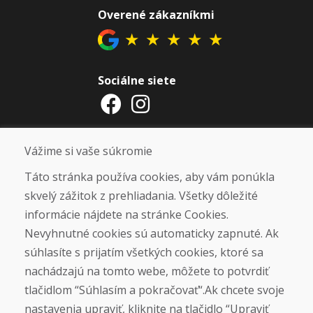
Overené zákazníkmi
★
★
★
★
★
Sociálne siete
Otváracie hodiny
Vážime si vaše súkromie
ZIMNÁ SEZÓNA 2025/2026 JE
Táto stránka používa cookies, aby vám ponúkla
UKONČENÁ. ĎAKUJEME VÁM ZA
skvelý zážitok z prehliadania. Všetky dôležité
PRIAZEŇ A TEŠÍME SA NA VÁS OPÄŤ
informácie nájdete na stránke Cookies.
OD 14. 9. 2026.
Nevyhnutné cookies sú automaticky zapnuté. Ak
súhlasíte s prijatím všetkých cookies, ktoré sa
Nájsť na Google mape
nachádzajú na tomto webe, môžete to potvrdiť
tlačidlom “Súhlasím a pokračovať“.Ak chcete svoje
nastavenia upraviť, kliknite na tlačidlo “Upraviť