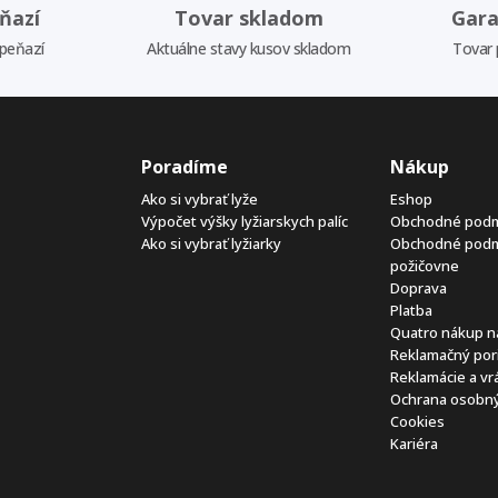
ňazí
Tovar skladom
Gara
 peňazí
Aktuálne stavy kusov skladom
Tovar 
Poradíme
Nákup
Ako si vybrať lyže
Eshop
Výpočet výšky lyžiarskych palíc
Obchodné pod
Ako si vybrať lyžiarky
Obchodné pod
požičovne
Doprava
Platba
Quatro nákup n
Reklamačný por
Reklamácie a vr
Ochrana osobný
Cookies
Kariéra