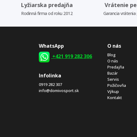
Lyžiarska predajňa
Vrátenie pe
Rodinná firma od roku 2012
Garancia vrátenia
WhatsApp
O nás
Blog
+421 919 282 306
O nás
Predajňa
Bazár
Infolinka
Servis
0919 282 307
Požičovňa
info@domivosport.sk
Výkup
Kontakt