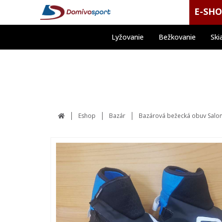
E-SH
Lyžovanie
Bežkovanie
Ski
Eshop
Bazár
Bazárová bežecká obuv Salom