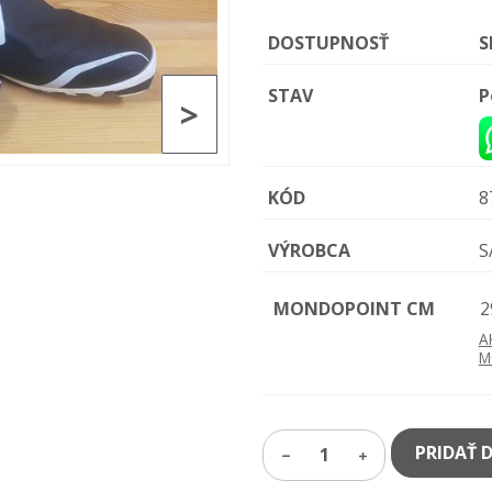
DOSTUPNOSŤ
S
STAV
P
>
KÓD
8
VÝROBCA
S
MONDOPOINT CM
2
A
M
PRIDAŤ 
1