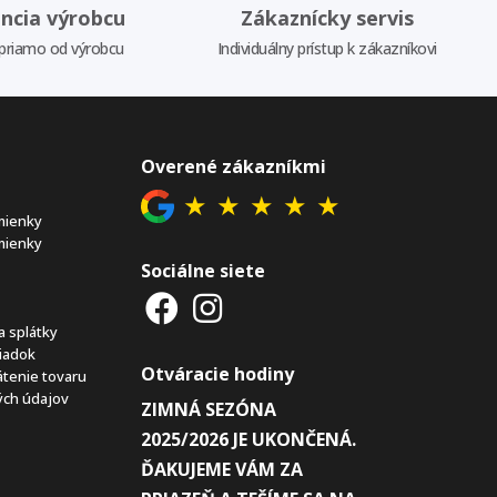
ncia výrobcu
Zákaznícky servis
priamo od výrobcu
Individuálny prístup k zákazníkovi
Overené zákazníkmi
★
★
★
★
★
mienky
mienky
Sociálne siete
a splátky
iadok
Otváracie hodiny
átenie tovaru
ch údajov
ZIMNÁ SEZÓNA
2025/2026 JE UKONČENÁ.
ĎAKUJEME VÁM ZA