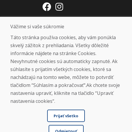
Otváracie hodiny
Vážime si vaše súkromie
ZIMNÁ SEZÓNA 2025/2026 JE
Táto stránka používa cookies, aby vám ponúkla
UKONČENÁ. ĎAKUJEME VÁM ZA
skvelý zážitok z prehliadania. Všetky dôležité
PRIAZEŇ A TEŠÍME SA NA VÁS OPÄŤ
informácie nájdete na stránke Cookies.
OD 14. 9. 2026.
Nevyhnutné cookies sú automaticky zapnuté. Ak
súhlasíte s prijatím všetkých cookies, ktoré sa
Nájsť na Google mape
nachádzajú na tomto webe, môžete to potvrdiť
tlačidlom “Súhlasím a pokračovať“.Ak chcete svoje
nastavenia upraviť, kliknite na tlačidlo “Upraviť
nastavenia cookies“.
Prijať všetko
Odmietnuť