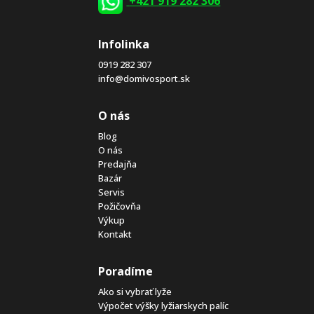
+421 919 282 306
Infolinka
0919 282 307
info@domivosport.sk
O nás
Blog
O nás
Predajňa
Bazár
Servis
Požičovňa
Výkup
Kontakt
Poradíme
Ako si vybrať lyže
Výpočet výšky lyžiarskych palíc