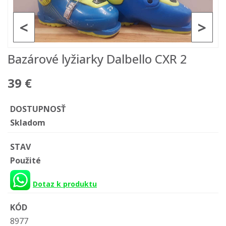
<
>
Bazárové lyžiarky Dalbello CXR 2
39 €
DOSTUPNOSŤ
Skladom
STAV
Použité
Dotaz k produktu
KÓD
8977