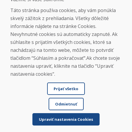
ZIMNÁ SEZÓNA 2025/2026 JE
Táto stránka používa cookies, aby vám ponúkla
UKONČENÁ. ĎAKUJEME VÁM ZA
skvelý zážitok z prehliadania. Všetky dôležité
PRIAZEŇ A TEŠÍME SA NA VÁS OPÄŤ
informácie nájdete na stránke Cookies.
OD 14. 9. 2026.
Nevyhnutné cookies sú automaticky zapnuté. Ak
súhlasíte s prijatím všetkých cookies, ktoré sa
Nájsť na Google mape
nachádzajú na tomto webe, môžete to potvrdiť
tlačidlom “Súhlasím a pokračovať“.Ak chcete svoje
nastavenia upraviť, kliknite na tlačidlo “Upraviť
nastavenia cookies“.
Prijať všetko
Odmietnuť
© DOMIVOSPORT 2026, všetky práva vyhradené
DUFEKSOFT
-
tvorba webových stránok
,
tvorba e-shopov
Upraviť nastavenia Cookies