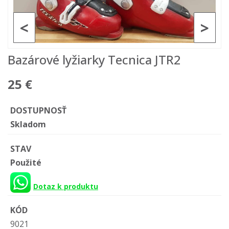
<
>
Bazárové lyžiarky Tecnica JTR2
25 €
DOSTUPNOSŤ
Skladom
STAV
Použité
Dotaz k produktu
KÓD
9021