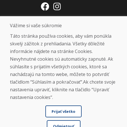
Otváracie hodiny
Vážime si vaše súkromie
ZIMNÁ SEZÓNA 2025/2026 JE
Táto stránka používa cookies, aby vám ponúkla
UKONČENÁ. ĎAKUJEME VÁM ZA
skvelý zážitok z prehliadania. Všetky dôležité
PRIAZEŇ A TEŠÍME SA NA VÁS OPÄŤ
informácie nájdete na stránke Cookies.
OD 14. 9. 2026.
Nevyhnutné cookies sú automaticky zapnuté. Ak
súhlasíte s prijatím všetkých cookies, ktoré sa
Nájsť na Google mape
nachádzajú na tomto webe, môžete to potvrdiť
tlačidlom “Súhlasím a pokračovať“.Ak chcete svoje
nastavenia upraviť, kliknite na tlačidlo “Upraviť
nastavenia cookies“.
Prijať všetko
Odmietnuť