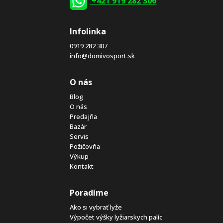
+421 919 282 306
Infolinka
0919 282 307
info@domivosport.sk
O nás
Blog
O nás
Predajňa
Bazár
Servis
Požičovňa
Výkup
Kontakt
Poradíme
Ako si vybrať lyže
Výpočet výšky lyžiarskych palíc