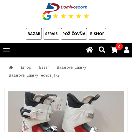
★
★
★
★
★
BAZÁR
SERVIS
POŽIČOVŇA
E-SHOP
0
Toggle
navigation
Eshop
Bazár
Bazárové lyžiarky
Bazárové lyžiarky Tecnica JTR2