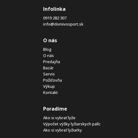
Infolinka
0919 282 307
info@domivosport.sk
O nás
Blog
O nás
Predajňa
Bazár
Servis
Požičovňa
Výkup
Kontakt
Poradíme
Ako si vybrať lyže
Výpočet výšky lyžiarskych palíc
Ako si vybrať lyžiarky