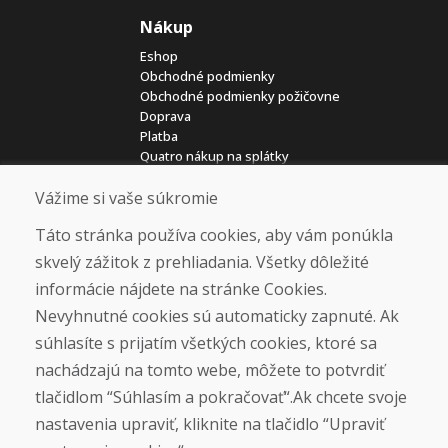
Nákup
Eshop
Obchodné podmienky
Obchodné podmienky požičovne
Doprava
Platba
Quatro nákup na splátky
Reklamačný poriadok
Reklamácie a vrátenie tovaru
Vážime si vaše súkromie
Ochrana osobných údajov
Táto stránka používa cookies, aby vám ponúkla
Cookies
Kariéra
skvelý zážitok z prehliadania. Všetky dôležité
informácie nájdete na stránke Cookies.
Overené zákazníkmi
Nevyhnutné cookies sú automaticky zapnuté. Ak
★
★
★
★
★
súhlasíte s prijatím všetkých cookies, ktoré sa
nachádzajú na tomto webe, môžete to potvrdiť
tlačidlom “Súhlasím a pokračovať“.Ak chcete svoje
Sociálne siete
nastavenia upraviť, kliknite na tlačidlo “Upraviť