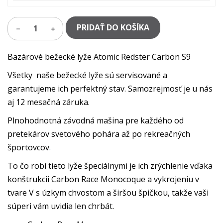
PRIDAŤ DO KOŠÍKA
1
Bazárové bežecké lyže Atomic Redster Carbon S9
Všetky naše bežecké lyže sú servisované a
garantujeme ich perfektný stav. Samozrejmosť je u nás
aj 12 mesačná záruka.
Plnohodnotná závodná mašina pre každého od
pretekárov svetového pohára až po rekreačných
športovcov
.
To čo robí tieto lyže špeciálnymi je ich zrýchlenie vďaka
konštrukcii Carbon Race Monocoque a vykrojeniu v
tvare V s úzkym chvostom a širšou špičkou, takže vaši
súperi vám uvidia len chrbát.