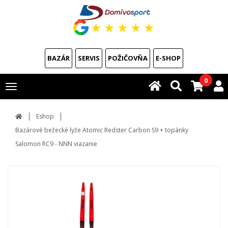
★
★
★
★
★
BAZÁR
SERVIS
POŽIČOVŇA
E-SHOP
0
Toggle
navigation
Eshop
Bazárové bežecké lyže Atomic Redster Carbon S9 + topánky
Salomon RC9 - NNN viazanie