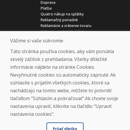
Doprava
Platba
Quatro nákup na splátky
Reklamačný poriadok
Reklamácie a vrátenie tovaru
Ochrana osobných údajov
Cookies
Vážime si vaše súkromie
Kariéra
Táto stránka používa cookies, aby vám ponúkla
Overené zákazníkmi
skvelý zážitok z prehliadania. Všetky dôležité
★
★
★
★
★
informácie nájdete na stránke Cookies.
Nevyhnutné cookies sú automaticky zapnuté. Ak
súhlasíte s prijatím všetkých cookies, ktoré sa
Sociálne siete
nachádzajú na tomto webe, môžete to potvrdiť
tlačidlom “Súhlasím a pokračovať“.Ak chcete svoje
nastavenia upraviť, kliknite na tlačidlo “Upraviť
Otváracie hodiny
nastavenia cookies“.
ZIMNÁ SEZÓNA 2025/2026 JE
Prijať všetko
UKONČENÁ. ĎAKUJEME VÁM ZA