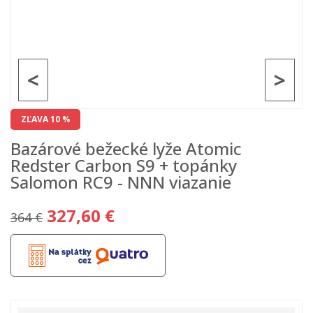
<
>
ZĽAVA 10 %
Bazárové bežecké lyže Atomic
Redster Carbon S9 + topánky
Salomon RC9 - NNN viazanie
327,60 €
364 €