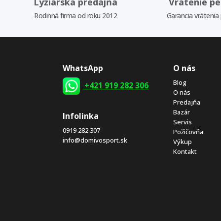
Lyžiarska predajňa
Vrátenie pe
Rodinná firma od roku 2012
Garancia vrátenia
WhatsApp
O nás
Blog
+421 919 282 306
O nás
Predajňa
Bazár
Infolinka
Servis
0919 282 307
Požičovňa
info@domivosport.sk
Výkup
Kontakt