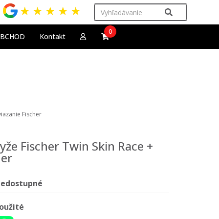
★
★
★
★
★
0
OBCHOD
Kontakt
iazanie Fischer
yže Fischer Twin Skin Race +
her
edostupné
oužité