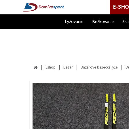
E-SH
Lyžovanie
Bežkovanie
Ski
Eshop
Bazár
Bazárové bežecké lyže
Be