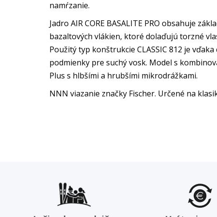
namŕzanie.
Jadro AIR CORE BASALITE PRO obsahuje základ
bazaltových vlákien, ktoré dolaďujú torzné vlas
Použitý typ konštrukcie CLASSIC 812 je vďak
podmienky pre suchý vosk. Model s kombinov
Plus s hlbšími a hrubšími mikrodrážkami.
NNN viazanie značky Fischer. Určené na klasi