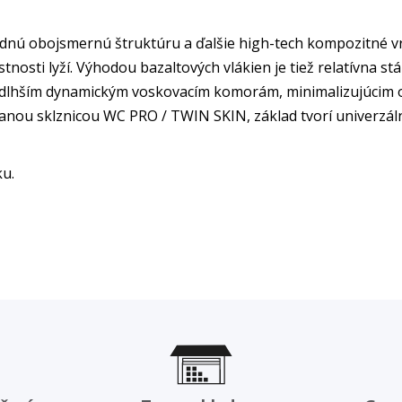
nú obojsmernú štruktúru a ďalšie high-tech kompozitné vrs
tnosti lyží. Výhodou bazaltových vlákien je tiež relatívna stá
a dlhším dynamickým voskovacím komorám, minimalizujúcim o
anou sklznicou WC PRO / TWIN SKIN, základ tvorí univerz
ku.