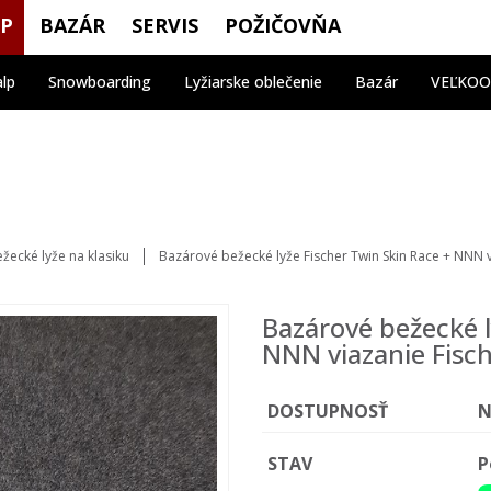
OP
BAZÁR
SERVIS
POŽIČOVŇA
alp
Snowboarding
Lyžiarske oblečenie
Bazár
VEĽKO
žecké lyže na klasiku
Bazárové bežecké lyže Fischer Twin Skin Race + NNN v
Bazárové bežecké l
NNN viazanie Fisc
DOSTUPNOSŤ
N
STAV
P