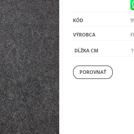
KÓD
9
VÝROBCA
F
DĹŽKA CM
1
POROVNAŤ