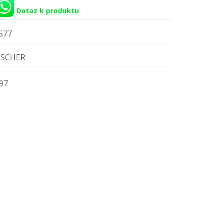
Dotaz k produktu
577
ISCHER
97