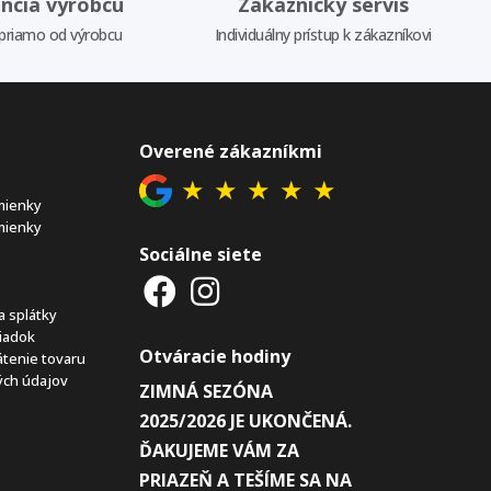
ncia výrobcu
Zákaznícky servis
priamo od výrobcu
Individuálny prístup k zákazníkovi
Overené zákazníkmi
★
★
★
★
★
mienky
mienky
Sociálne siete
a splátky
iadok
Otváracie hodiny
átenie tovaru
ch údajov
ZIMNÁ SEZÓNA
2025/2026 JE UKONČENÁ.
ĎAKUJEME VÁM ZA
PRIAZEŇ A TEŠÍME SA NA