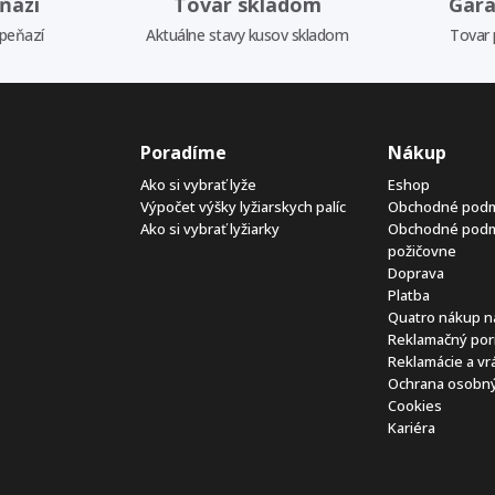
ňazí
Tovar skladom
Gara
 peňazí
Aktuálne stavy kusov skladom
Tovar 
Poradíme
Nákup
Ako si vybrať lyže
Eshop
Výpočet výšky lyžiarskych palíc
Obchodné pod
Ako si vybrať lyžiarky
Obchodné pod
požičovne
Doprava
Platba
Quatro nákup n
Reklamačný por
Reklamácie a vr
Ochrana osobný
Cookies
Kariéra