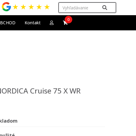
★
★
★
★
★
0
OBCHOD
Kontakt
 NORDICA Cruise 75 X WR
kladom
oužité