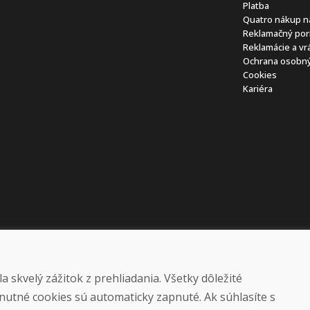
Platba
Quatro nákup n
Reklamačný por
Reklamácie a vr
Ochrana osobný
Cookies
Kariéra
 skvelý zážitok z prehliadania. Všetky dôležité
nutné cookies sú automaticky zapnuté. Ak súhlasíte s