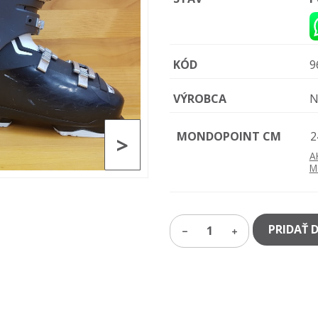
KÓD
9
VÝROBCA
N
MONDOPOINT CM
2
>
A
M
PRIDAŤ 
1