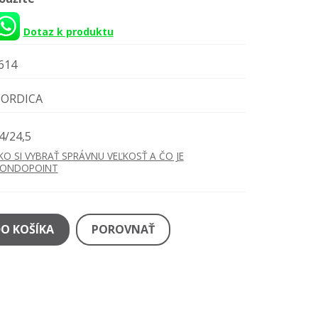
Dotaz k produktu
614
ORDICA
4/24,5
KO SI VYBRAŤ SPRÁVNU VEĽKOSŤ A ČO JE
ONDOPOINT
DO KOŠÍKA
POROVNAŤ