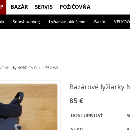
OP
BAZÁR
SERVIS
POŽIČOVŇA
alp
Snowboarding
Lyžiarske oblečenie
Bazár
VEĽKO
vé lyžiarky NORDICA Cruise 75 X WR
Bazárové lyžiarky
85 €
DOSTUPNOSŤ
S
STAV
P