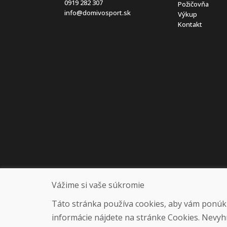
0919 282 307
Požičovňa
info@domivosport.sk
Výkup
Kontakt
Vážime si vaše súkromie
Táto stránka používa cookies, aby vám ponúkla
informácie nájdete na stránke Cookies. Nevyh