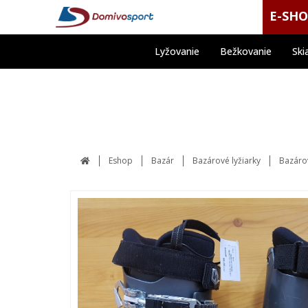
E-SH
Lyžovanie
Bežkovanie
Ski
Eshop
Bazár
Bazárové lyžiarky
Bazáro