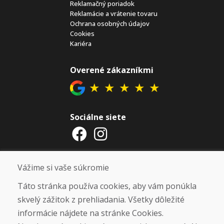
Reklamačný poriadok
Reklamácie a vrátenie tovaru
Ochrana osobných údajov
Cookies
Kariéra
Overené zákazníkmi
★
★
★
★
★
Sociálne siete
Otváracie hodiny
Vážime si vaše súkromie
ZIMNÁ SEZÓNA 2025/2026 JE
Táto stránka používa cookies, aby vám ponúkla
UKONČENÁ. ĎAKUJEME VÁM ZA
skvelý zážitok z prehliadania. Všetky dôležité
PRIAZEŇ A TEŠÍME SA NA VÁS OPÄŤ
informácie nájdete na stránke Cookies.
OD 14. 9. 2026.