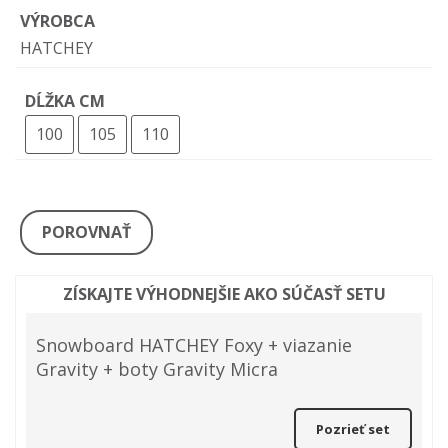
VÝROBCA
HATCHEY
DĹŽKA CM
100
105
110
POROVNAŤ
ZÍSKAJTE VÝHODNEJŠIE AKO SÚČASŤ SETU
Snowboard HATCHEY Foxy + viazanie
Gravity + boty Gravity Micra
Pozrieť set