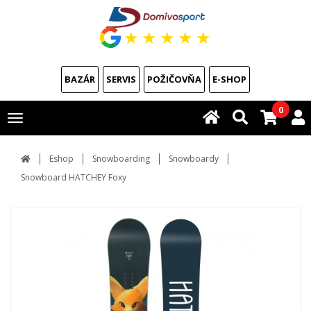
★
★
★
★
★
BAZÁR
SERVIS
POŽIČOVŇA
E-SHOP
0
Toggle
navigation
Eshop
Snowboarding
Snowboardy
Snowboard HATCHEY Foxy