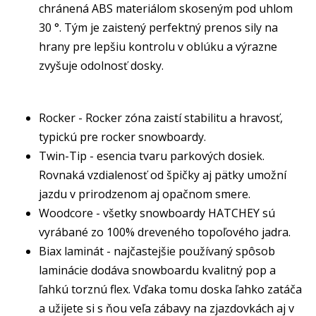
chránená ABS materiálom skoseným pod uhlom
30 °. Tým je zaistený perfektný prenos sily na
hrany pre lepšiu kontrolu v oblúku a výrazne
zvyšuje odolnosť dosky.
Rocker - Rocker zóna zaistí stabilitu a hravosť,
typickú pre rocker snowboardy.
Twin-Tip - esencia tvaru parkových dosiek.
Rovnaká vzdialenosť od špičky aj pätky umožní
jazdu v prirodzenom aj opačnom smere.
Woodcore - všetky snowboardy HATCHEY sú
vyrábané zo 100% dreveného topoľového jadra.
Biax laminát - najčastejšie používaný spôsob
laminácie dodáva snowboardu kvalitný pop a
ľahkú torznú flex. Vďaka tomu doska ľahko zatáča
a užijete si s ňou veľa zábavy na zjazdovkách aj v