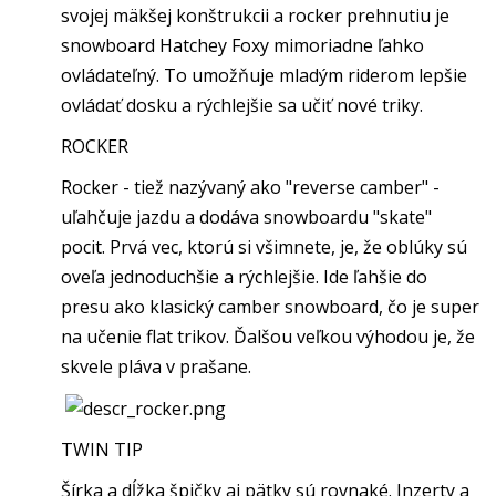
svojej mäkšej konštrukcii a rocker prehnutiu je
snowboard Hatchey Foxy mimoriadne ľahko
ovládateľný. To umožňuje mladým riderom lepšie
ovládať dosku a rýchlejšie sa učiť nové triky.
ROCKER
Rocker - tiež nazývaný ako "reverse camber" -
uľahčuje jazdu a dodáva snowboardu "skate"
pocit. Prvá vec, ktorú si všimnete, je, že oblúky sú
oveľa jednoduchšie a rýchlejšie. Ide ľahšie do
presu ako klasický camber snowboard, čo je super
na učenie flat trikov. Ďalšou veľkou výhodou je, že
skvele pláva v prašane.
TWIN TIP
Šírka a dĺžka špičky aj pätky sú rovnaké. Inzerty a