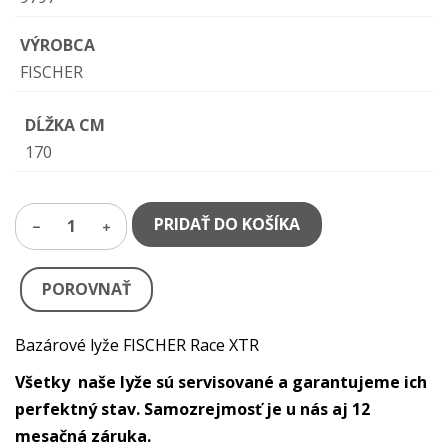
VÝROBCA
FISCHER
DĹŽKA CM
170
PRIDAŤ DO KOŠÍKA
1
POROVNAŤ
Bazárové lyže FISCHER Race XTR
Všetky naše lyže sú servisované a garantujeme ich
perfektný stav. Samozrejmosť je u nás aj 12
mesačná záruka.