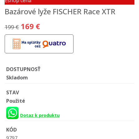
Eshop cena
Bazárové lyže FISCHER Race XTR
169 €
199 €
DOSTUPNOSŤ
Skladom
STAV
Použité
Dotaz k produktu
KÓD
9797