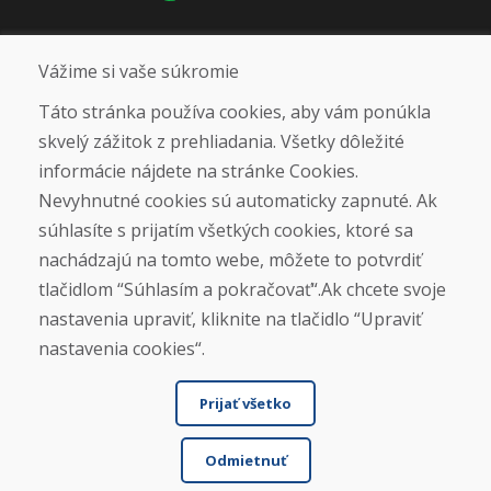
Sociálne siete
Vážime si vaše súkromie
Táto stránka používa cookies, aby vám ponúkla
skvelý zážitok z prehliadania. Všetky dôležité
Otváracie hodiny
informácie nájdete na stránke Cookies.
ZIMNÁ SEZÓNA 2025/2026 JE
Nevyhnutné cookies sú automaticky zapnuté. Ak
UKONČENÁ. ĎAKUJEME VÁM ZA
súhlasíte s prijatím všetkých cookies, ktoré sa
PRIAZEŇ A TEŠÍME SA NA VÁS OPÄŤ
nachádzajú na tomto webe, môžete to potvrdiť
OD 14. 9. 2026.
tlačidlom “Súhlasím a pokračovať“.Ak chcete svoje
nastavenia upraviť, kliknite na tlačidlo “Upraviť
Nájsť na Google mape
nastavenia cookies“.
Prijať všetko
Odmietnuť