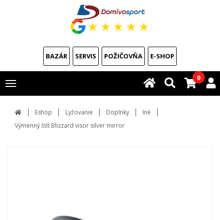
★
★
★
★
★
BAZÁR
SERVIS
POŽIČOVŇA
E-SHOP
0
Toggle
navigation
Eshop
Lyžovanie
Doplnky
Iné
Výmenný štít Blizzard visor silver mirror