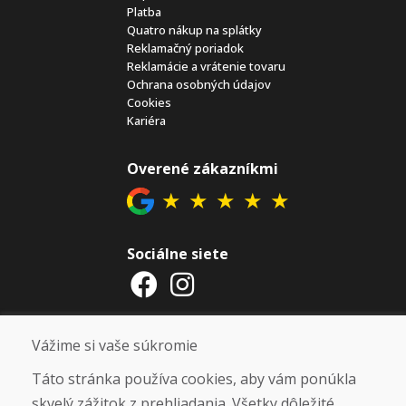
Platba
Quatro nákup na splátky
Reklamačný poriadok
Reklamácie a vrátenie tovaru
Ochrana osobných údajov
Cookies
Kariéra
Overené zákazníkmi
★
★
★
★
★
Sociálne siete
Otváracie hodiny
Vážime si vaše súkromie
ZIMNÁ SEZÓNA 2025/2026 JE
Táto stránka používa cookies, aby vám ponúkla
UKONČENÁ. ĎAKUJEME VÁM ZA
skvelý zážitok z prehliadania. Všetky dôležité