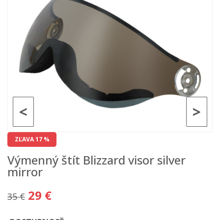
<
>
ZĽAVA 17 %
Výmenný štít Blizzard visor silver
mirror
29 €
35 €