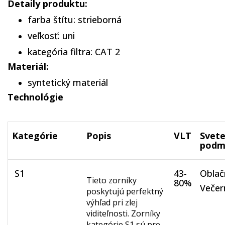
Detaily produktu:
farba štítu: strieborná
veľkosť: uni
kategória filtra: CAT 2
Materiál:
syntetický materiál
Technológie
Kategórie
Popis
VLT
Svete
podm
S1
43-
Oblač
Tieto zorníky
80%
Večer
poskytujú perfektný
výhľad pri zlej
viditeľnosti. Zorníky
kategórie S1 sú pre