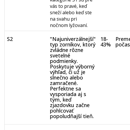
vás to pravé, keď
sneží alebo keď ste
na svahu pri
nočnom lyžovaní.
S2
"Najuniverzálnejší"
18-
Preme
typ zorníkov, ktorý
43%
počas
zvládne rôzne
svetelné
podmienky.
Poskytuje výborný
výhľad, či už je
slnečno alebo
zamračené.
Perfektne sa
vysporiada aj s
tým, keď
zjazdovku začne
pohlcovať
popoludňajší tieň.