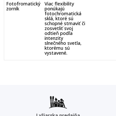
Fotofromatický
Viac flexibility
zorník
ponúkajú
fotochromatická
sklá, ktoré sú
schopné stmaviť či
zosvetliť svoj
odtieň podľa
intenzity
slnečného svetla,
ktorému sú
vystavené.
Lyžiarska predajňa