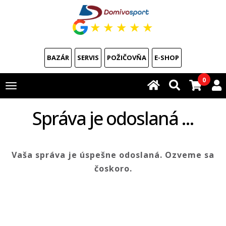
★
★
★
★
★
BAZÁR
SERVIS
POŽIČOVŇA
E-SHOP
0
Toggle
navigation
Správa je odoslaná ...
Vaša správa je úspešne odoslaná. Ozveme sa
čoskoro.