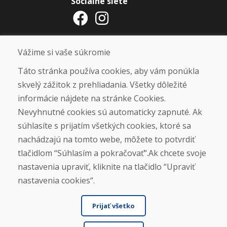
Sociálne siete
Otváracie hodiny
Vážime si vaše súkromie
ZIMNÁ SEZÓNA 2025/2026 JE
Táto stránka používa cookies, aby vám ponúkla
UKONČENÁ. ĎAKUJEME VÁM ZA
skvelý zážitok z prehliadania. Všetky dôležité
PRIAZEŇ A TEŠÍME SA NA VÁS OPÄŤ
informácie nájdete na stránke Cookies.
OD 14. 9. 2026.
Nevyhnutné cookies sú automaticky zapnuté. Ak
súhlasíte s prijatím všetkých cookies, ktoré sa
Nájsť na Google mape
nachádzajú na tomto webe, môžete to potvrdiť
tlačidlom “Súhlasím a pokračovať“.Ak chcete svoje
nastavenia upraviť, kliknite na tlačidlo “Upraviť
nastavenia cookies“.
Prijať všetko